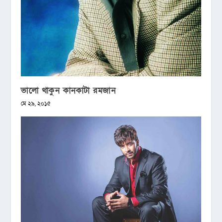
ভালো থাকুন কানকাটা রমজান
মে ২৯, ২০১৫