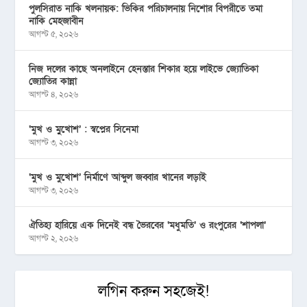
পুলসিরাত নাকি খলনায়ক: ভিকির পরিচালনায় নিশোর বিপরীতে তমা
নাকি মেহজাবীন
আগস্ট ৫, ২০২৬
নিজ দলের কাছে অনলাইনে হেনস্তার শিকার হয়ে লাইভে জ্যোতিকা
জ্যোতির কান্না
আগস্ট ৪, ২০২৬
‘মুখ ও মু্খোশ’ : স্বপ্নের সিনেমা
আগস্ট ৩, ২০২৬
‘মুখ ও মুখোশ’ নির্মাণে আব্দুল জব্বার খানের লড়াই
আগস্ট ৩, ২০২৬
ঐতিহ্য হারিয়ে এক দিনেই বন্ধ ভৈরবের ‘মধুমতি’ ও রংপুরের ‘শাপলা’
আগস্ট ২, ২০২৬
লগিন করুন সহজেই!