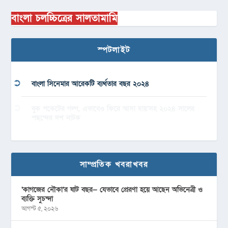
বাংলা চলচ্চিত্রের সালতামামি
স্পটলাইট
বাংলা সিনেমার আরেকটি ব্যর্থতার বছর ২০২৪
বুক পকেটের গল্প, এভাবেও ফিরে আসা যায়’সহ ২০২৪ সালের
পছন্দের দশ নাটক
সাম্প্রতিক খবরাখবর
‘কাগজের নৌকা’র ষাট বছর— যেভাবে প্রেরণা হয়ে আছেন অভিনেত্রী ও
ব্যক্তি সুচন্দা
আগস্ট ৫, ২০২৬