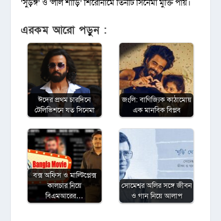
‘সুড়ঙ্গ’ ও ‘লাল শাড়ি’ শিরোনামে তিনটি সিনেমা মুক্তি পায়।
এরকম আরো পড়ুন :
ঈদের প্রথম চারদিনে
জংলি: বাণিজ্যিক কাঠামোয়
টেলিভিশনে যত সিনেমা
এক মানবিক বিপ্লব
বক্স অফিস ও মাল্টিপ্লেক্স
কালচার নিয়ে
সোমেশ্বর অলির সঙ্গে জীবন
বিএমআরের…
ও গান নিয়ে আলাপ