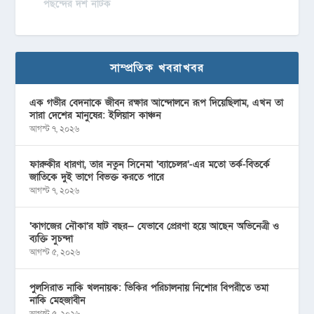
পছন্দের দশ নাটক
সাম্প্রতিক খবরাখবর
এক গভীর বেদনাকে জীবন রক্ষার আন্দোলনে রূপ দিয়েছিলাম, এখন তা
সারা দেশের মানুষের: ইলিয়াস কাঞ্চন
আগস্ট ৭, ২০২৬
ফারুকীর ধারণা, তার নতুন সিনেমা ‘ব্যাচেলর’-এর মতো তর্ক-বিতর্কে
জাতিকে দুই ভাগে বিভক্ত করতে পারে
আগস্ট ৭, ২০২৬
‘কাগজের নৌকা’র ষাট বছর— যেভাবে প্রেরণা হয়ে আছেন অভিনেত্রী ও
ব্যক্তি সুচন্দা
আগস্ট ৫, ২০২৬
পুলসিরাত নাকি খলনায়ক: ভিকির পরিচালনায় নিশোর বিপরীতে তমা
নাকি মেহজাবীন
আগস্ট ৫, ২০২৬