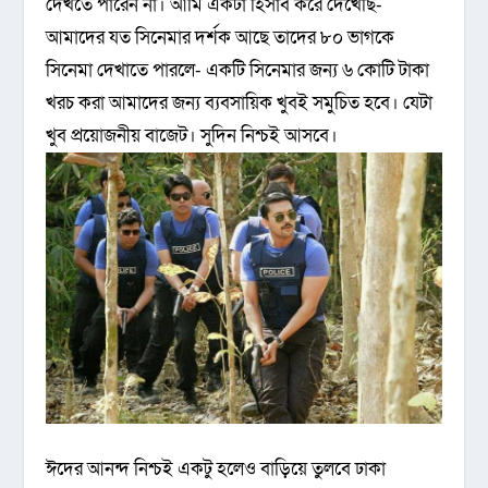
দেখতে পারেন না। আমি একটা হিসাব করে দেখেছি-
আমাদের যত সিনেমার দর্শক আছে তাদের ৮০ ভাগকে
সিনেমা দেখাতে পারলে- একটি সিনেমার জন্য ৬ কোটি টাকা
খরচ করা আমাদের জন্য ব্যবসায়িক খুবই সমুচিত হবে। যেটা
খুব প্রয়োজনীয় বাজেট। সুদিন নিশ্চই আসবে।
ঈদের আনন্দ নিশ্চই একটু হলেও বাড়িয়ে তুলবে ঢাকা