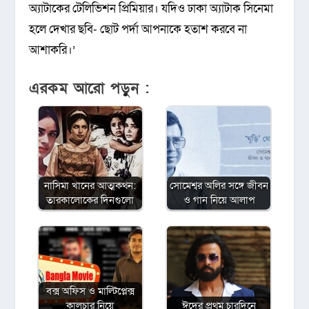
অ্যাটাকের টেলিভিশন প্রিমিয়ার। যদিও ঢাকা অ্যাটাক সিনেমা
হলে দেখার ছবি- ছোট পর্দা আপনাকে হতাশ করবে না
আশাকরি।’
এরকম আরো পড়ুন :
নাসিমা খানের আত্মকথন:
সোমেশ্বর অলির সঙ্গে জীবন
তারকালোকের দিনগুলো
ও গান নিয়ে আলাপ
বক্স অফিস ও মাল্টিপ্লেক্স
কালচার নিয়ে
ঈদের প্রথম চারদিনে