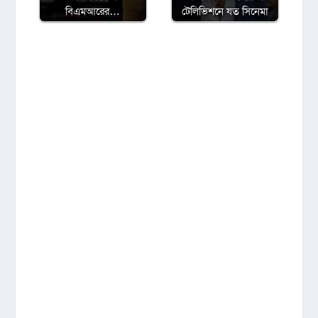
বিএমআরের…
টেলিভিশনে যত সিনেমা