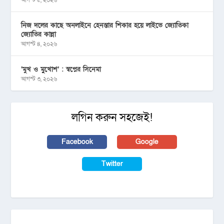
নিজ দলের কাছে অনলাইনে হেনস্তার শিকার হয়ে লাইভে জ্যোতিকা
জ্যোতির কান্না
আগস্ট ৪, ২০২৬
‘মুখ ও মু্খোশ’ : স্বপ্নের সিনেমা
আগস্ট ৩, ২০২৬
লগিন করুন সহজেই!
Facebook
Google
Twitter