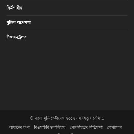
নির্মাণাধীন
মুক্তির অপেক্ষায়
টিজার-ট্রেলার
© বাংলা মুভি ডেটাবেজ ২০১৭ - সর্বস্বত্ত্ব সংরক্ষিত.
আমাদের কথা
বিএমডিবি ভলান্টিয়ার
গোপনীয়তার নীতিমালা
যোগাযোগ