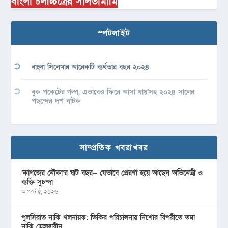
বাংলা চলচ্চিত্রের সালতামামি
স্পটলাইট
বাংলা সিনেমার আরেকটি ব্যর্থতার বছর ২০২৪
বুক পকেটের গল্প, এভাবেও ফিরে আসা যায়’সহ ২০২৪ সালের
পছন্দের দশ নাটক
সাম্প্রতিক খবরাখবর
‘কাগজের নৌকা’র ষাট বছর— যেভাবে প্রেরণা হয়ে আছেন অভিনেত্রী ও
ব্যক্তি সুচন্দা
আগস্ট ৫, ২০২৬
পুলসিরাত নাকি খলনায়ক: ভিকির পরিচালনায় নিশোর বিপরীতে তমা
নাকি মেহজাবীন