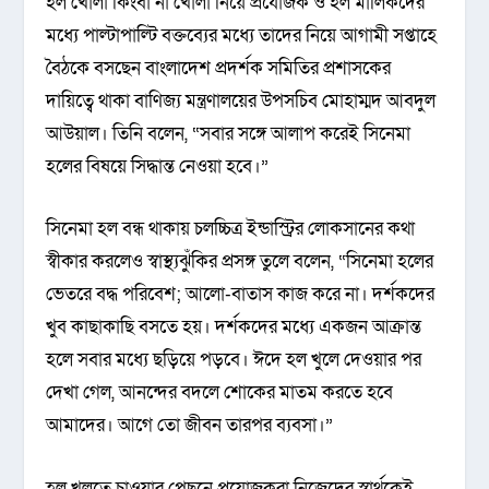
হল খোলা কিংবা না খোলা নিয়ে প্রযোজক ও হল মালিকদের
মধ্যে পাল্টাপাল্টি বক্তব্যের মধ্যে তাদের নিয়ে আগামী সপ্তাহে
বৈঠকে বসছেন বাংলাদেশ প্রদর্শক সমিতির প্রশাসকের
দায়িত্বে থাকা বাণিজ্য মন্ত্রণালয়ের উপসচিব মোহাম্মদ আবদুল
আউয়াল। তিনি বলেন, “সবার সঙ্গে আলাপ করেই সিনেমা
হলের বিষয়ে সিদ্ধান্ত নেওয়া হবে।”
সিনেমা হল বন্ধ থাকায় চলচ্চিত্র ইন্ডাস্ট্রির লোকসানের কথা
স্বীকার করলেও স্বাস্থ্যঝুঁকির প্রসঙ্গ তুলে বলেন, “সিনেমা হলের
ভেতরে বদ্ধ পরিবেশ; আলো-বাতাস কাজ করে না। দর্শকদের
খুব কাছাকাছি বসতে হয়। দর্শকদের মধ্যে একজন আক্রান্ত
হলে সবার মধ্যে ছড়িয়ে পড়বে। ঈদে হল খুলে দেওয়ার পর
দেখা গেল, আনন্দের বদলে শোকের মাতম করতে হবে
আমাদের। আগে তো জীবন তারপর ব্যবসা।”
হল খুলতে চাওয়ার পেছনে প্রযোজকরা নিজেদের স্বার্থকেই