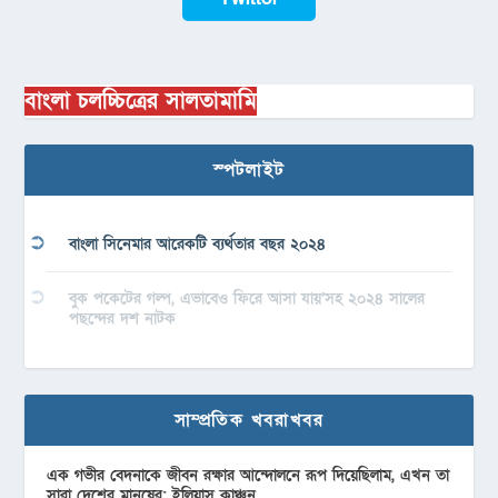
বাংলা চলচ্চিত্রের সালতামামি
স্পটলাইট
বাংলা সিনেমার আরেকটি ব্যর্থতার বছর ২০২৪
বুক পকেটের গল্প, এভাবেও ফিরে আসা যায়’সহ ২০২৪ সালের
পছন্দের দশ নাটক
সাম্প্রতিক খবরাখবর
এক গভীর বেদনাকে জীবন রক্ষার আন্দোলনে রূপ দিয়েছিলাম, এখন তা
সারা দেশের মানুষের: ইলিয়াস কাঞ্চন