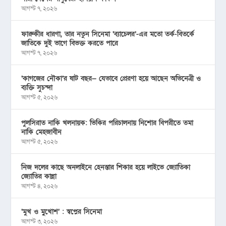
আগস্ট ৭, ২০২৬
ফারুকীর ধারণা, তার নতুন সিনেমা ‘ব্যাচেলর’-এর মতো তর্ক-বিতর্কে
জাতিকে দুই ভাগে বিভক্ত করতে পারে
আগস্ট ৭, ২০২৬
‘কাগজের নৌকা’র ষাট বছর— যেভাবে প্রেরণা হয়ে আছেন অভিনেত্রী ও
ব্যক্তি সুচন্দা
আগস্ট ৫, ২০২৬
পুলসিরাত নাকি খলনায়ক: ভিকির পরিচালনায় নিশোর বিপরীতে তমা
নাকি মেহজাবীন
আগস্ট ৫, ২০২৬
নিজ দলের কাছে অনলাইনে হেনস্তার শিকার হয়ে লাইভে জ্যোতিকা
জ্যোতির কান্না
আগস্ট ৪, ২০২৬
‘মুখ ও মু্খোশ’ : স্বপ্নের সিনেমা
আগস্ট ৩, ২০২৬