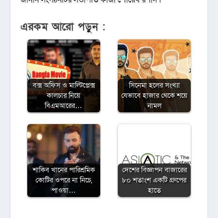
এরকম আরো পড়ুন :
বক্স অফিস ও মাল্টিপ্লেক্স
সিনেমা হলের সংখ্যা
কালচার নিয়ে
যেভাবে হাজার থেকে শয়ে
বিএমআরের…
নামল
শাকিব খানের পারিশ্রমিক
দেশের বিজ্ঞাপন বাজারের
কোটির ওপরে না নিচে,
৮০ শতাংশ একটি গ্রুপের
পাওয়া…
হাতে