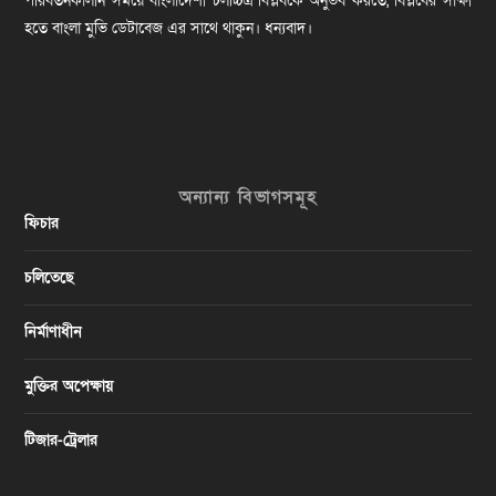
পরিবর্তনকালীন সময়ে বাংলাদেশী চলচ্চিত্র বিপ্লবকে অনুভব করতে, বিপ্লবের সাক্ষী
হতে বাংলা মুভি ডেটাবেজ এর সাথে থাকুন। ধন্যবাদ।
অন্যান্য বিভাগসমূহ
ফিচার
চলিতেছে
নির্মাণাধীন
মুক্তির অপেক্ষায়
টিজার-ট্রেলার