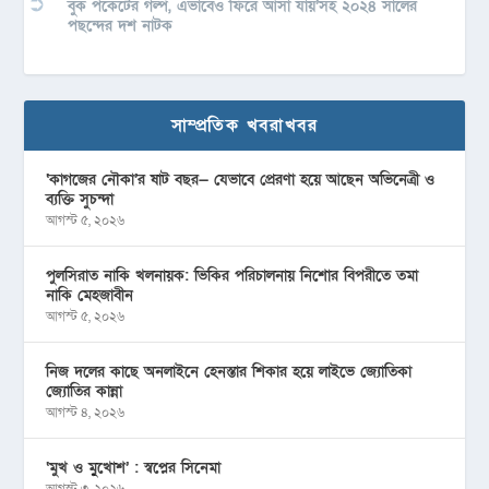
বুক পকেটের গল্প, এভাবেও ফিরে আসা যায়’সহ ২০২৪ সালের
পছন্দের দশ নাটক
সাম্প্রতিক খবরাখবর
‘কাগজের নৌকা’র ষাট বছর— যেভাবে প্রেরণা হয়ে আছেন অভিনেত্রী ও
ব্যক্তি সুচন্দা
আগস্ট ৫, ২০২৬
পুলসিরাত নাকি খলনায়ক: ভিকির পরিচালনায় নিশোর বিপরীতে তমা
নাকি মেহজাবীন
আগস্ট ৫, ২০২৬
নিজ দলের কাছে অনলাইনে হেনস্তার শিকার হয়ে লাইভে জ্যোতিকা
জ্যোতির কান্না
আগস্ট ৪, ২০২৬
‘মুখ ও মু্খোশ’ : স্বপ্নের সিনেমা
আগস্ট ৩, ২০২৬