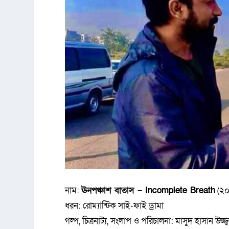
নাম:
ঊনপঞ্চাশ বাতাস – Incomplete Breath
(২০
ধরন: রোম্যান্টিক সাই-ফাই ড্রামা
গল্প, চিত্রনাট্য, সংলাপ ও পরিচালনা: মাসুদ হাসান উজ্জ্