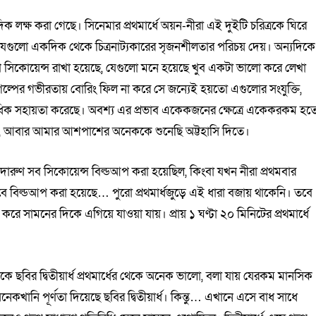
ক লক্ষ করা গেছে। সিনেমার প্রথমার্ধে অয়ন-নীরা এই দুইটি চরিত্রকে ঘিরে
, যেগুলো একদিক থেকে চিত্রনাট্যকারের সৃজনশীলতার পরিচয় দেয়। অন্যদিকে
প সিকোয়েন্স রাখা হয়েছে, যেগুলো মনে হয়েছে খুব একটা ভালো করে লেখা
 গল্পের গভীরতায় বোরিং ফিল না করে সে জন্যেই হয়তো এগুলোর সংযুক্তি,
িক সহায়তা করেছে। অবশ্য এর প্রভাব একেকজনের ক্ষেত্রে একেকরকম হত
, আবার আমার আশপাশের অনেককে শুনেছি অট্টহাসি দিতে।
দারুণ সব সিকোয়েন্স বিল্ডআপ করা হয়েছিল, কিংবা যখন নীরা প্রথমবার
বে বিল্ডআপ করা হয়েছে… পুরো প্রথমার্ধজুড়ে এই ধারা বজায় থাকেনি। তবে
p করে সামনের দিকে এগিয়ে যাওয়া যায়। প্রায় ১ ঘণ্টা ২০ মিনিটের প্রথমার্ধে
 ছবির দ্বিতীয়ার্ধ প্রথমার্ধের থেকে অনেক ভালো, বলা যায় যেরকম মানসিক
অনেকখানি পূর্ণতা দিয়েছে ছবির দ্বিতীয়ার্ধ। কিন্তু… এখানে এসে বাধ সাধে