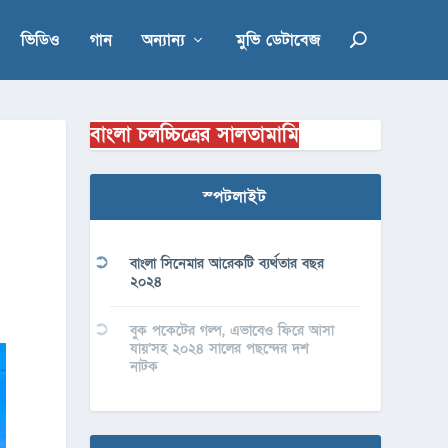
ভিডিও
গান
অন্যান্য
মুভি ডেটাবেজ
বাংলা চলচ্চিত্রের সালতামামি
স্পটলাইট
বাংলা সিনেমার আরেকটি ব্যর্থতার বছর
২০২৪
বুক পকেটের গল্প, এভাবেও ফিরে আসা
যায়’সহ ২০২৪ সালের পছন্দের দশ
নাটক