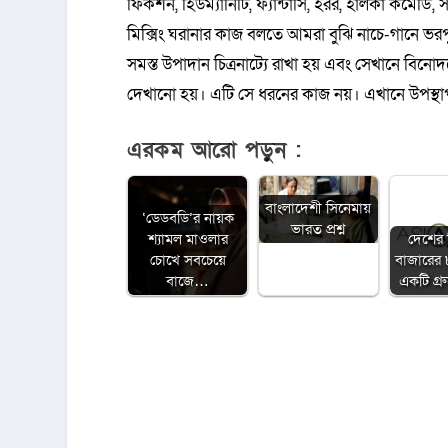
ফিকশন, হিউম্যানিটি, ফ্যান্টাসি, হরর, হালকা কমেড
মিক্সিং ঘরানার কাজ বলতে আমরা বুঝি নাচে-গানে ভরপ
সমস্ত উপাদান চিত্রনাট্যে রাখা হয় এবং সেখানে বিনোদ
দেখানো হয়। এটি সে ধরনের কাজ নয়। এখানে উপস্থাপনা
এরকম আরো পড়ুন :
বাংলাদেশী সিনেমায়
‘ডেডবডি’র নায়ক
ভারত প্রশ্ন
শ্যামল মাওলার
দেশের 
চোখে সবচেয়ে
বাজারের
বাজে…
একটি গ্র