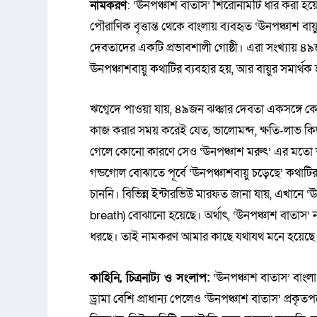
নামকরণ
: ‘ঊনপঞ্চাশ বাতাস’ শিরোনামটি ধার করা হয়
পৌরাণিক বৃত্তান্ত থেকে বাংলায় ব্যবহৃত ‘ঊনপঞ্চাশ বা
দেবতাদের একটি প্রভাবশালী গোষ্ঠী। এরা সংখ্যায় ৪৯জ
ঊনপঞ্চাশবায়ু কথাটির ব্যবহার হয়, আর বায়ুর সমার্থ
ঋগ্বেদে পাওয়া যায়, ৪৯জন ঝঞ্ঝার দেবতা একসঙ্গে ক
কাজ করার সময় করেই যেত, ভালোমন্দ, ক্ষতি-লাভ কি
গেলে কোনো কারণে সেও ‘ঊনপঞ্চাশ মরুৎ’ এর মতো ভয়
গন্ডগোল বোঝাতে পূর্বে ‘ঊনপঞ্চাশবায়ু চড়েছে’ কথাট
চাননি। বিভিন্ন ইন্টারভিউ মারফত জানা যায়, এখানে ‘ঊ
breath) বোঝানো হয়েছে। অর্থাৎ, ‘ঊনপঞ্চাশ বাতাস’ না
ধরছে। তাই নামকরণ আমার কাছে যথাযথ মনে হয়েছে
কাহিনি, চিত্রনাট্য ও সংলাপ:
‘ঊনপঞ্চাশ বাতাস’ বাংলা
ড্রামা বেশি প্রাধান্য পেলেও ‘ঊনপঞ্চাশ বাতাস’ প্রকৃত