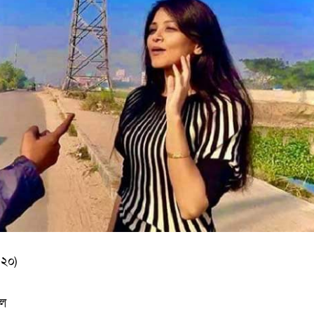
২০)
বল