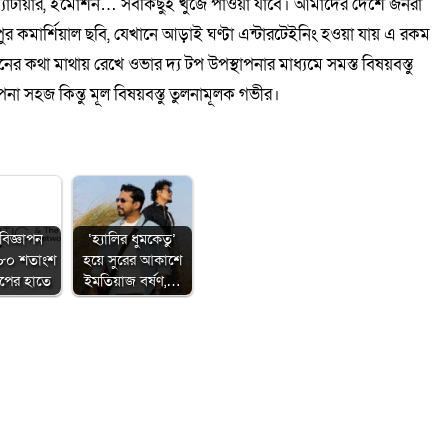
ি, স্যাটায়ার, ইমোশন… সবকিছুই খুঁজে পাওয়া যাবে। আমাদের দেশে জনরা
ুর কমার্শিয়াল ছবি, যেখানে আড়াই ঘণ্টা এন্টারটেইনিং হওয়া যায় এ রকম
নের কথা মাথায় রেখে ওভার দ্য টপ উপস্থাপনার মাধ্যমে সমস্ত বিষয়বস্তু
 সহজ কিন্তু মূল বিষয়বস্তু তুলনামূলক গভীর।
বিজ্ঞাপন
‘হ্যালির ধুমকেতু’
 ৮০ শতাংশ
হয়ে সুরের আকাশে
ুপের হাতে
ইমতিয়াজ বর্ষণ,…