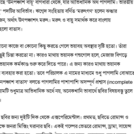
েছে ‘ঊনপঞ্চাশ বায়ূ’ বাগধারা থেকে, যার আভিধানিক অর্থ পাগলামি। ভারতীয়
য়ু’ পদটির আবির্ভাব। ঋগ্বেদ সংহিতায় বর্ণিত ‘মরুৎগণ’ হলেন ঝঞ্ঝার
ন, অর্থাৎ ঊণপঞ্চাশৎ মরুৎ। মরুৎ ও বায়ু সমার্থক করে বাংলায়
ক হলো বাতাস।
োনো কাজে বা কোনো কিছু করতে গেলে ভয়াবহ অবস্থার সৃষ্টি হতো। তাঁরা
ছুই চিন্তা করতো না। কারও মাথায় ভয়ানক গন্ডগোল হলে, মেজাজ বিগড়ে
ানক কর্মকাণ্ড শুরু করে দিতে পারে। এ জন্য কারও মাথায় ভয়ানক
ির ব্যবহার করা হতো। তবে পরিচালক এ নামের মাধ্যমে শুধু পাগলামি বোঝাত
নপঞ্চাশ বাতাস’ বলতে পাগলামির পাশাপাশি অসম্পূর্ণ প্রশ্বাস (incomplete
মটি শুধুমাত্র আভিধানিক অর্থে নয়, অনেকখানি ভাবার্থে ছবির বিষয়বস্তু তুলে
।
 ছবির জন্য দুইটি দিক থেকে এক্সপেরিমেন্টাল। প্রথমত, ছবিতে রোমান্স ও
পক্ষে জনরা মিক্সিং ঘরানার ছবি। একই গল্পের ভেতরে রোমান্স, ড্রামা, সায়েন্স