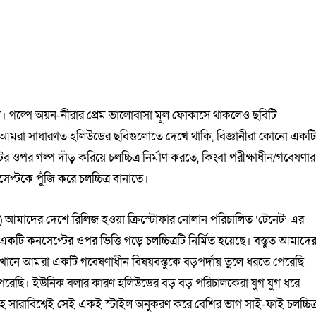
পনা। গল্পে অয়ন-নীরার প্রেম ভালোবাসা মূল ফোকাসে থাকলেও ছবিটি
। আমরা সাধারণত হলিউডের ছবিগুলোতে দেখে থাকি, বিজ্ঞানীরা কোনো একট
র ওপর গল্প দাঁড় করিয়ে চলচ্চিত্র নির্মাণ করতে, কিংবা পরীক্ষাধীন/গবেষণার
প্টকে পুঁজি করে চলচ্চিত্র বানাতে।
) আমাদের দেশে রিলিজ হওয়া ক্রিস্টোফার নোলান পরিচালিত ‘টেনেট’ এর
টি কনসেপ্টের ওপর ভিত্তি গড়ে চলচ্চিত্রটি নির্মিত হয়েছে। বস্তুত আমাদে
খানে আমরা একটি গবেষণাধীন বিষয়বস্তুকে বড়পর্দায় তুলে ধরতে পেরেছি
পেরেছি। ইউনিক বলার কারণ হলিউডের বড় বড় পরিচালকেরা যুগ যুগ ধরে
হ সারাবিশ্বেই সেই একই স্টাইল অনুকরণ করে বেশির ভাগ সাই-ফাই চলচ্চিত্