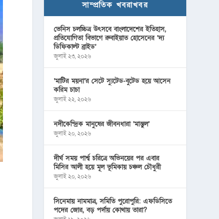
সাম্প্রতিক খবরাখবর
ভেনিস চলচ্চিত্র উৎসবে বাংলাদেশের ইতিহাস,
প্রতিযোগিতা বিভাগে রুবাইয়াত হোসেনের ‘দ্য
ডিফিকাল্ট ব্রাইড’
জুলাই ২৩, ২০২৬
‘মাটির ময়না’র সেটে স্যুটেড-বুটেড হয়ে আসেন
করিম চাচা
জুলাই ২২, ২০২৬
নদীকেন্দ্রিক মানুষের জীবনধারা ‘মাস্তুল’
জুলাই ২০, ২০২৬
দীর্ঘ সময় পার্শ্ব চরিত্রে অভিনয়ের পর এবার
মিসির আলী হয়ে মূল ভূমিকায় চঞ্চল চৌধুরী
জুলাই ২০, ২০২৬
সিনেমায় নামমাত্র, সমিতি পুরোপুরি: এফডিসিতে
পদের জোর, বড় পর্দায় কোথায় তারা?