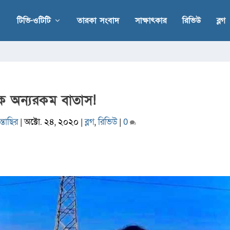
টিভি-ওটিটি
তারকা সংবাদ
সাক্ষাৎকার
রিভিউ
ব্লগ
 অন্যরকম বাতাস!
্তাছির
|
অক্টো. ২৪, ২০২০
|
ব্লগ
,
রিভিউ
|
0