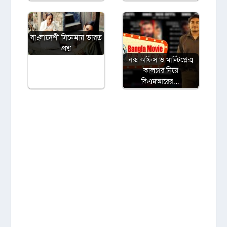
বাংলাদেশী সিনেমায় ভারত
প্রশ্ন
বক্স অফিস ও মাল্টিপ্লেক্স
কালচার নিয়ে
বিএমআরের…