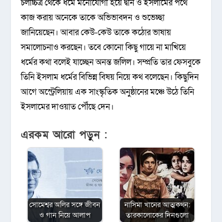
চলচ্চিত্র থেকে ধর্মে মনোযোগী হয়ে দ্বীন ও ইসলামের পথে
কাজ করায় অনেকে তাকে অভিভাবদন ও শুভেচ্ছা
জানিয়েছেন। আবার কেউ-কেউ তাকে কঠোর ভাষায়
সমালোচনাও করছেন। তবে কোনো কিছু গায়ে না মাখিয়ে
ধর্মের কথা বলেই যাচ্ছেন অনন্ত জলিল। সম্প্রতি তার ফেসবুকে
তিনি ইসলাম ধর্মের বিভিন্ন বিষয় নিয়ে কথ বলেছেন। কিছুদিন
আগে অস্ট্রেলিয়ায় এক সাংস্কৃতিক অনুষ্ঠানের মঞ্চে উঠে তিনি
ইসলামের দাওয়াত পৌঁছে দেন।
এরকম আরো পড়ুন :
সোমেশ্বর অলির সঙ্গে জীবন
নাসিমা খানের আত্মকথন:
ও গান নিয়ে আলাপ
তারকালোকের দিনগুলো