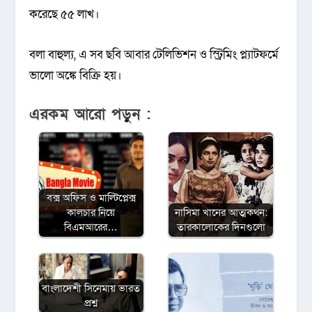
করেছে ৫৫ লাখ।
বলা বাহুল্য, এ সব ছবি আবার টেলিভিশন ও স্ট্রিমিং প্ল্যাটফর্মে
ভালো অঙ্কে বিক্রি হয়।
এরকম আরো পড়ুন :
বক্স অফিস ও মাল্টিপ্লেক্স
কালচার নিয়ে
নাসিমা খানের আত্মকথন:
বিএমআরের…
তারকালোকের দিনগুলো
বাংলাদেশী সিনেমায় ভারত
প্রশ্ন