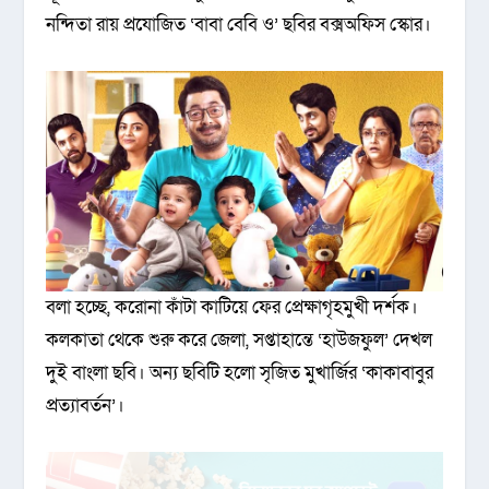
নন্দিতা রায় প্রযোজিত ‘বাবা বেবি ও’ ছবির বক্সঅফিস স্কোর।
বলা হচ্ছে, করোনা কাঁটা কাটিয়ে ফের প্রেক্ষাগৃহমুখী দর্শক।
কলকাতা থেকে শুরু করে জেলা, সপ্তাহান্তে ‘হাউজফুল’ দেখল
দুই বাংলা ছবি। অন্য ছবিটি হলো সৃজিত মুখার্জির ‘কাকাবাবুর
প্রত্যাবর্তন’।