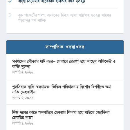
বাংলা সিনেমার আরেকটি ব্যর্থতার বছর ২০২৪
বুক পকেটের গল্প, এভাবেও ফিরে আসা যায়’সহ ২০২৪ সালের
পছন্দের দশ নাটক
সাম্প্রতিক খবরাখবর
‘কাগজের নৌকা’র ষাট বছর— যেভাবে প্রেরণা হয়ে আছেন অভিনেত্রী ও
ব্যক্তি সুচন্দা
আগস্ট ৫, ২০২৬
পুলসিরাত নাকি খলনায়ক: ভিকির পরিচালনায় নিশোর বিপরীতে তমা
নাকি মেহজাবীন
আগস্ট ৫, ২০২৬
নিজ দলের কাছে অনলাইনে হেনস্তার শিকার হয়ে লাইভে জ্যোতিকা
জ্যোতির কান্না
আগস্ট ৪, ২০২৬