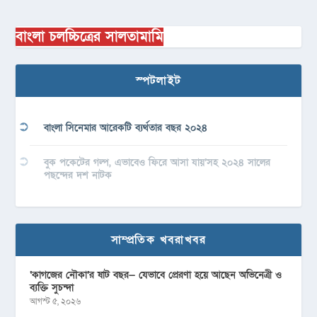
বাংলা চলচ্চিত্রের সালতামামি
স্পটলাইট
বাংলা সিনেমার আরেকটি ব্যর্থতার বছর ২০২৪
বুক পকেটের গল্প, এভাবেও ফিরে আসা যায়’সহ ২০২৪ সালের
পছন্দের দশ নাটক
সাম্প্রতিক খবরাখবর
‘কাগজের নৌকা’র ষাট বছর— যেভাবে প্রেরণা হয়ে আছেন অভিনেত্রী ও
ব্যক্তি সুচন্দা
আগস্ট ৫, ২০২৬