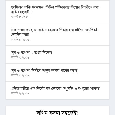
পুলসিরাত নাকি খলনায়ক: ভিকির পরিচালনায় নিশোর বিপরীতে তমা
নাকি মেহজাবীন
আগস্ট ৫, ২০২৬
নিজ দলের কাছে অনলাইনে হেনস্তার শিকার হয়ে লাইভে জ্যোতিকা
জ্যোতির কান্না
আগস্ট ৪, ২০২৬
‘মুখ ও মু্খোশ’ : স্বপ্নের সিনেমা
আগস্ট ৩, ২০২৬
‘মুখ ও মুখোশ’ নির্মাণে আব্দুল জব্বার খানের লড়াই
আগস্ট ৩, ২০২৬
ঐতিহ্য হারিয়ে এক দিনেই বন্ধ ভৈরবের ‘মধুমতি’ ও রংপুরের ‘শাপলা’
আগস্ট ২, ২০২৬
লগিন করুন সহজেই!