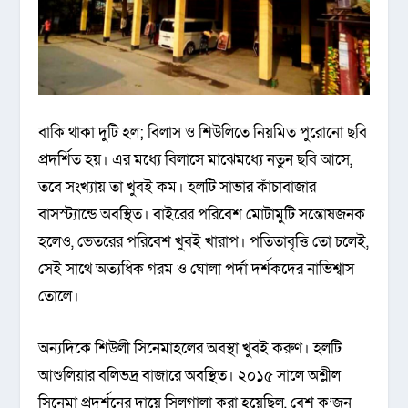
বাকি থাকা দুটি হল; বিলাস ও শিউলিতে নিয়মিত পুরোনো ছবি
প্রদর্শিত হয়। এর মধ্যে বিলাসে মাঝেমধ্যে নতুন ছবি আসে,
তবে সংখ্যায় তা খুবই কম। হলটি সাভার কাঁচাবাজার
বাসস্ট্যান্ডে অবস্থিত। বাইরের পরিবেশ মোটামুটি সন্তোষজনক
হলেও, ভেতরের পরিবেশ খুবই খারাপ। পতিতাবৃত্তি তো চলেই,
সেই সাথে অত্যধিক গরম ও ঘোলা পর্দা দর্শকদের নাভিশ্বাস
তোলে।
অন্যদিকে শিউলী সিনেমাহলের অবস্থা খুবই করুণ। হলটি
আশুলিয়ার বলিভদ্র বাজারে অবস্থিত। ২০১৫ সালে অশ্লীল
সিনেমা প্রদর্শনের দায়ে সিলগালা করা হয়েছিল, বেশ ক’জন