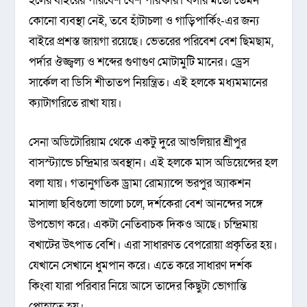
হলের বাইরের পরিবেশ বেশ পরিষ্কার। বসার মতো তেমন
কোনো ব্যবস্থা নেই, তবে হাঁটাচলা ও গাড়িপার্কিং-এর জন্য
বাইরে প্রশস্ত জায়গা রয়েছে। ভেতরের পরিবেশ বেশ ছিমছাম,
পর্দার ঔজ্জ্বল্য ও শব্দের গুণাগুণ মোটামুটি মানের। ড্রেস
সার্কেল বা ডিসি শীতাতপ নিয়ন্ত্রিত। এই হলকে মধ্যমমানের
ক্যাটাগরিতে রাখা যায়।
সেনা অডিটোরিয়াম থেকে একটু দুরে আশুলিয়ার শ্রীপুর
বাসস্ট্যান্ডে চন্দ্রিমার অবস্থান। এই হলকে মাস অডিয়েন্সের হল
বলা যায়। গতানুগতিক ড্রামা রোম্যান্সে ভরপুর অ্যাকশন
মাসালা ছবিগুলো ভালো চলে, দর্শকেরা বেশ আনন্দের সঙ্গে
উপভোগ করে। একটা নেতিবাচক দিকও আছে। চন্দ্রিমায়
বখাটের উৎপাত বেশি। এরা সাধারণত বেপরোয়া প্রকৃতির হয়।
যেখানে সেখানে ধুমপান করে। এতে করে সাধারণ দর্শক
কিংবা যারা পরিবার নিয়ে আসে তাদের কিছুটা ভোগান্তি
পোহাতে হয়।