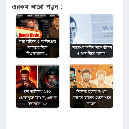
এরকম আরো পড়ুন :
বক্স অফিস ও মাল্টিপ্লেক্স
কালচার নিয়ে
সোমেশ্বর অলির সঙ্গে জীবন
বিএমআরের…
ও গান নিয়ে আলাপ
হল তালিকা/ ১৩২
সিনেমা হলের সংখ্যা
প্রেক্ষাগৃহে 'তাণ্ডব', এরপর
যেভাবে হাজার থেকে শয়ে
'ইনসাফ' ১৫
নামল