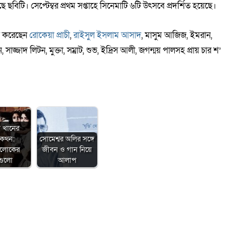
ছে ছবিটি। সেপ্টেম্বর প্রথম সপ্তাহে সিনেমাটি ৬টি উৎসবে প্রদর্শিত হয়েছে।
নয় করেছেন
রোকেয়া প্রাচী
,
রাইসুল ইসলাম আসাদ
, মাসুম আজিজ, ইমরান,
াজ্জাদ লিটন, মুক্তা, সম্রাট, শুভ, ইদ্রিস আলী, জগন্ময় পালসহ প্রায় চার শ’
া খানের
মকথন:
সোমেশ্বর অলির সঙ্গে
ালোকের
জীবন ও গান নিয়ে
গুলো
আলাপ