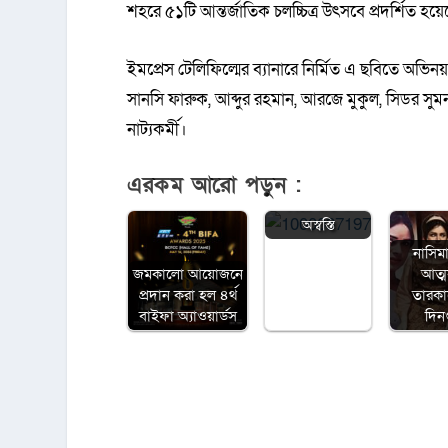
শহরে ৫১টি আন্তর্জাতিক চলচ্চিত্র উৎসবে প্রদর্শিত হয়ে
ইমপ্রেস টেলিফিল্মের ব্যানারে নির্মিত এ ছবিতে অভি
সানসি ফারুক, আব্দুর রহমান, আরজে মুকুল, সিডর সুমন, স
নাট্যকর্মী।
‘জাতীয় চলচ্চিত্র
এরকম আরো পড়ুন :
পুরস্কার ২০২৩’
নিয়ে স্বস্তি ও
অস্বস্তি
নাসিম
জমকালো আয়োজনে
আত্
প্রদান করা হল ৪র্থ
তারক
বাইফা অ্যাওয়ার্ডস
দিন