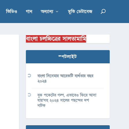
ভিডিও
গান
অন্যান্য
মুভি ডেটাবেজ
বাংলা চলচ্চিত্রের সালতামামি
স্পটলাইট
বাংলা সিনেমার আরেকটি ব্যর্থতার বছর
২০২৪
বুক পকেটের গল্প, এভাবেও ফিরে আসা
যায়’সহ ২০২৪ সালের পছন্দের দশ
নাটক