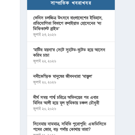
সাম্প্রতিক খবরাখবর
ভেনিস চলচ্চিত্র উৎসবে বাংলাদেশের ইতিহাস,
প্রতিযোগিতা বিভাগে রুবাইয়াত হোসেনের ‘দ্য
ডিফিকাল্ট ব্রাইড’
জুলাই ২৩, ২০২৬
‘মাটির ময়না’র সেটে স্যুটেড-বুটেড হয়ে আসেন
করিম চাচা
জুলাই ২২, ২০২৬
নদীকেন্দ্রিক মানুষের জীবনধারা ‘মাস্তুল’
জুলাই ২০, ২০২৬
দীর্ঘ সময় পার্শ্ব চরিত্রে অভিনয়ের পর এবার
মিসির আলী হয়ে মূল ভূমিকায় চঞ্চল চৌধুরী
জুলাই ২০, ২০২৬
সিনেমায় নামমাত্র, সমিতি পুরোপুরি: এফডিসিতে
পদের জোর, বড় পর্দায় কোথায় তারা?