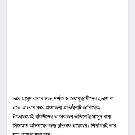
তবে মাসুদ রানার ভক্ত, দর্শক ও শুভানুধ্যায়ীদের হতাশ না
হতে আহ্বান করে প্রযোজনা প্রতিষ্ঠানটি জানিয়েছে,
ইতোমধ্যেই বলিউডের আরেকজন অভিনেত্রী মাসুদ রানা
সিনেমায় অভিনয়ের জন্য চুক্তিবদ্ধ হয়েছেন। শিগগিরই তার
নাম ঘোষণা করা হবে।