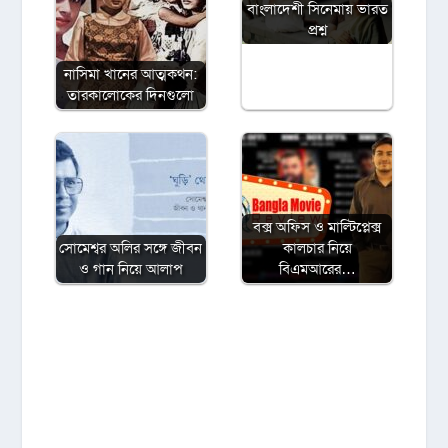
বাংলাদেশী সিনেমায় ভারত
প্রশ্ন
নাসিমা খানের আত্মকথন:
তারকালোকের দিনগুলো
বক্স অফিস ও মাল্টিপ্লেক্স
সোমেশ্বর অলির সঙ্গে জীবন
কালচার নিয়ে
ও গান নিয়ে আলাপ
বিএমআরের…