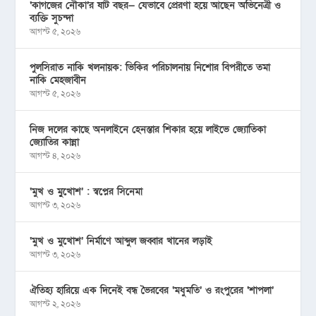
‘কাগজের নৌকা’র ষাট বছর— যেভাবে প্রেরণা হয়ে আছেন অভিনেত্রী ও
ব্যক্তি সুচন্দা
আগস্ট ৫, ২০২৬
পুলসিরাত নাকি খলনায়ক: ভিকির পরিচালনায় নিশোর বিপরীতে তমা
নাকি মেহজাবীন
আগস্ট ৫, ২০২৬
নিজ দলের কাছে অনলাইনে হেনস্তার শিকার হয়ে লাইভে জ্যোতিকা
জ্যোতির কান্না
আগস্ট ৪, ২০২৬
‘মুখ ও মু্খোশ’ : স্বপ্নের সিনেমা
আগস্ট ৩, ২০২৬
‘মুখ ও মুখোশ’ নির্মাণে আব্দুল জব্বার খানের লড়াই
আগস্ট ৩, ২০২৬
ঐতিহ্য হারিয়ে এক দিনেই বন্ধ ভৈরবের ‘মধুমতি’ ও রংপুরের ‘শাপলা’
আগস্ট ২, ২০২৬