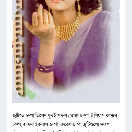
জুটিতে চম্পা ছিলেন খুবই সফল। মান্না-চম্পা, ইলিয়াস কাঞ্চন-
চম্পা, জাফর ইকবাল-চম্পা, রুবেল-চম্পা জুটিগুলো সফল।