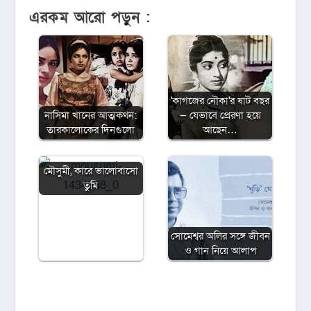
এরকম আরো পড়ুন :
'কাগজের নৌকা'র ষাট বছর
নাসিমা খানের আত্মকথন:
— যেভাবে প্রেরণা হয়ে
তারকালোকের দিনগুলো
আছেন…
মৌসুমী, কারে ভালোবাসো
তুমি
সোমেশ্বর অলির সঙ্গে জীবন
ও গান নিয়ে আলাপ