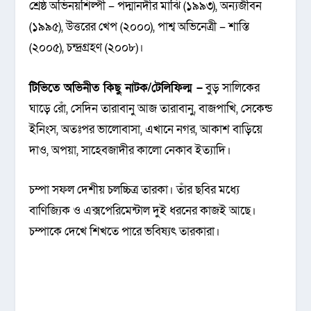
শ্রেষ্ঠ অভিনয়শিল্পী – পদ্মানদীর মাঝি (১৯৯৩), অন্যজীবন
(১৯৯৫), উত্তরের খেপ (২০০০), পাশ্ব অভিনেত্রী – শাস্তি
(২০০৫), চন্দ্রগ্রহণ (২০০৮)।
টিভিতে অভিনীত কিছু নাটক/টেলিফিল্ম –
বুড় সালিকের
ঘাড়ে রোঁ, সেদিন তারাবানু আজ তারাবানু, বাজপাখি, সেকেন্ড
ইনিংস, অতঃপর ভালোবাসা, এখানে নগর, আকাশ বাড়িয়ে
দাও, অপয়া, সাহেবজাদীর কালো নেকাব ইত্যাদি।
চম্পা সফল দেশীয় চলচ্চিত্র তারকা। তাঁর ছবির মধ্যে
বাণিজ্যিক ও এক্সপেরিমেন্টাল দুই ধরনের কাজই আছে।
চম্পাকে দেখে শিখতে পারে ভবিষ্যৎ তারকারা।