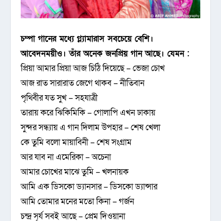
চম্পা গানের মধ্যে গ্ল্যামারাস সবচেয়ে বেশি।
আবেদনময়ীও। তাঁর অনেক জনপ্রিয় গান আছে। যেমন :
প্রিয়া আমার প্রিয়া আজ চিঠি দিয়েছে – ভেজা চোখ
আজ রাত সারারাত জেগে থাকব – নীতিবান
পৃথিবীর যত সুখ – সহযাত্রী
তারায় করে ঝিকিমিকি – গোলাপি এখন ঢাকায়
সুন্দর সন্ধ্যায় এ গান দিলাম উপহার – শেষ খেলা
কে তুমি বলো মায়াবিনী – শেষ সংগ্রাম
আর যাব না এমেরিকা – অচেনা
আমার চোখের মাঝে তুমি – খলনায়ক
আমি এক ডিসকো ড্যানসার – ডিসকো ড্যান্সার
আমি তোমার মনের মতো কিনা – গর্জন
চন্দ্র সূর্য সবই আছে – প্রেম দিওয়ানা