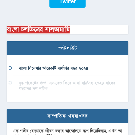
Twitter
বাংলা চলচ্চিত্রের সালতামামি
স্পটলাইট
বাংলা সিনেমার আরেকটি ব্যর্থতার বছর ২০২৪
বুক পকেটের গল্প, এভাবেও ফিরে আসা যায়’সহ ২০২৪ সালের
পছন্দের দশ নাটক
সাম্প্রতিক খবরাখবর
এক গভীর বেদনাকে জীবন রক্ষার আন্দোলনে রূপ দিয়েছিলাম, এখন তা