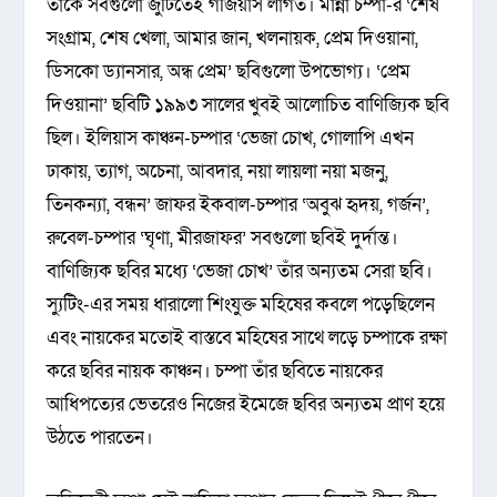
তাঁকে সবগুলো জুটিতেই গর্জিয়াস লাগত। মান্না চম্পা-র ‘শেষ
সংগ্রাম, শেষ খেলা, আমার জান, খলনায়ক, প্রেম দিওয়ানা,
ডিসকো ড্যানসার, অন্ধ প্রেম’ ছবিগুলো উপভোগ্য। ‘প্রেম
দিওয়ানা’ ছবিটি ১৯৯৩ সালের খুবই আলোচিত বাণিজ্যিক ছবি
ছিল। ইলিয়াস কাঞ্চন-চম্পার ‘ভেজা চোখ, গোলাপি এখন
ঢাকায়, ত্যাগ, অচেনা, আবদার, নয়া লায়লা নয়া মজনু,
তিনকন্যা, বন্ধন’ জাফর ইকবাল-চম্পার ‘অবুঝ হৃদয়, গর্জন’,
রুবেল-চম্পার ‘ঘৃণা, মীরজাফর’ সবগুলো ছবিই দুর্দান্ত।
বাণিজ্যিক ছবির মধ্যে ‘ভেজা চোখ’ তাঁর অন্যতম সেরা ছবি।
স্যুটিং-এর সময় ধারালো শিংযুক্ত মহিষের কবলে পড়েছিলেন
এবং নায়কের মতোই বাস্তবে মহিষের সাথে লড়ে চম্পাকে রক্ষা
করে ছবির নায়ক কাঞ্চন। চম্পা তাঁর ছবিতে নায়কের
আধিপত্যের ভেতরেও নিজের ইমেজে ছবির অন্যতম প্রাণ হয়ে
উঠতে পারতেন।