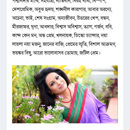
পদ্মানদীর মাঝি, সহযাত্রী, নীতিবান, বিরহ ব্যথা, নিষ্পাপ,
দেশপ্রেমিক, অবুঝ হৃদয়, শঙ্খনীল কারাগার, আবার অরণ্যে,
অচেনা, ভাই, শেষ সংগ্রাম, অন্যজীবন, উত্তরের খেপ, বন্ধন,
মীরজাফর, ঘৃণা, আবদার, বিশ্বাস অবিশ্বাস, ত্যাগ, গর্জন, ববি,
কান্দ কেন মন, অন্ধ প্রেম, খলনায়ক, ডিস্কো ড্যান্সার, নয়া
লায়লা নয়া মজনু, জানের বাজি, প্রেমের স্মৃতি, বিশাল আক্রমণ,
ভয়ঙ্কর বিষু, আরো ভালোবাসব তোমায়, জটিল প্রেম।