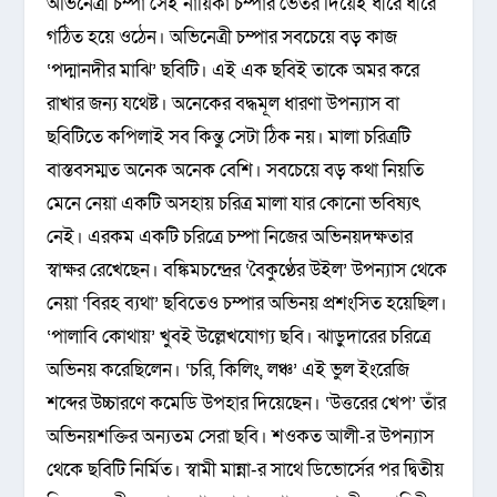
অভিনেত্রী চম্পা সেই নায়িকা চম্পার ভেতর দিয়েই ধীরে ধীরে
গঠিত হয়ে ওঠেন। অভিনেত্রী চম্পার সবচেয়ে বড় কাজ
‘পদ্মানদীর মাঝি’ ছবিটি। এই এক ছবিই তাকে অমর করে
রাখার জন্য যথেষ্ট। অনেকের বদ্ধমূল ধারণা উপন্যাস বা
ছবিটিতে কপিলাই সব কিন্তু সেটা ঠিক নয়। মালা চরিত্রটি
বাস্তবসম্মত অনেক অনেক বেশি। সবচেয়ে বড় কথা নিয়তি
মেনে নেয়া একটি অসহায় চরিত্র মালা যার কোনো ভবিষ্যৎ
নেই। এরকম একটি চরিত্রে চম্পা নিজের অভিনয়দক্ষতার
স্বাক্ষর রেখেছেন। বঙ্কিমচন্দ্রের ‘বৈকুণ্ঠের উইল’ উপন্যাস থেকে
নেয়া ‘বিরহ ব্যথা’ ছবিতেও চম্পার অভিনয় প্রশংসিত হয়েছিল।
‘পালাবি কোথায়’ খুবই উল্লেখযোগ্য ছবি। ঝাড়ুদারের চরিত্রে
অভিনয় করেছিলেন। ‘চরি, কিলিং, লঞ্চ’ এই ভুল ইংরেজি
শব্দের উচ্চারণে কমেডি উপহার দিয়েছেন। ‘উত্তরের খেপ’ তাঁর
অভিনয়শক্তির অন্যতম সেরা ছবি। শওকত আলী-র উপন্যাস
থেকে ছবিটি নির্মিত। স্বামী মান্না-র সাথে ডিভোর্সের পর দ্বিতীয়