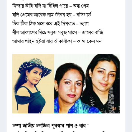
নিন্দার কাঁটা যদি না বিঁধিল পায়ে – অন্ধ প্রেম
যদি প্রেমের আরেক নাম জীবন হয় – বডিগার্ড
ঠিক ঠিক ঠিক মনে রবে এই দিনরাত – ত্যাগ
নীল আকাশের নিচে সবুজ সবুজ ঘাসে – জানের বাজি
আমার লাইন হইয়া যায় আঁকাবাঁকা – কান্দ কেন মন
চম্পা জাতীয় চলচ্চিত্র পুরস্কার পান ৫ বার :