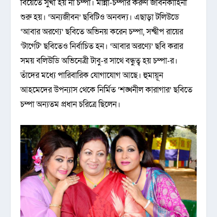
বিয়েতে সুখী হয় না চম্পা। মান্না-চম্পার করুণ জীবনকাহিনী
শুরু হয়। ‘অন্যজীবন’ ছবিটিও অনবদ্য। এছাড়া টলিউডে
‘আবার অরণ্যে’ ছবিতে অভিনয় করেন চম্পা, সন্দ্বীপ রায়ের
‘টার্গেট’ ছবিতেও নির্বাচিত হন। ‘আবার অরণ্যে’ ছবি করার
সময় বলিউডি অভিনেত্রী টাবু-র সাথে বন্ধুত্ব হয় চম্পা-র।
তাঁদের মধ্যে পারিবারিক যোগাযোগ আছে। হুমায়ূন
আহমেদের উপন্যাস থেকে নির্মিত ‘শঙ্খনীল কারাগার’ ছবিতে
চম্পা অন্যতম প্রধান চরিত্রে ছিলেন।