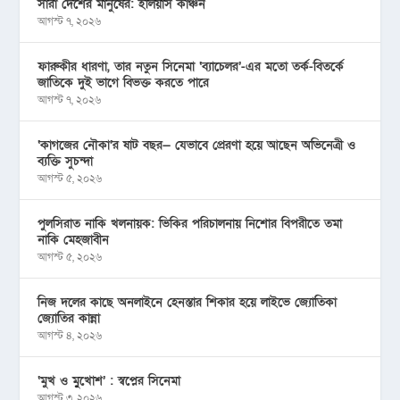
সারা দেশের মানুষের: ইলিয়াস কাঞ্চন
আগস্ট ৭, ২০২৬
ফারুকীর ধারণা, তার নতুন সিনেমা ‘ব্যাচেলর’-এর মতো তর্ক-বিতর্কে
জাতিকে দুই ভাগে বিভক্ত করতে পারে
আগস্ট ৭, ২০২৬
‘কাগজের নৌকা’র ষাট বছর— যেভাবে প্রেরণা হয়ে আছেন অভিনেত্রী ও
ব্যক্তি সুচন্দা
আগস্ট ৫, ২০২৬
পুলসিরাত নাকি খলনায়ক: ভিকির পরিচালনায় নিশোর বিপরীতে তমা
নাকি মেহজাবীন
আগস্ট ৫, ২০২৬
নিজ দলের কাছে অনলাইনে হেনস্তার শিকার হয়ে লাইভে জ্যোতিকা
জ্যোতির কান্না
আগস্ট ৪, ২০২৬
‘মুখ ও মু্খোশ’ : স্বপ্নের সিনেমা
আগস্ট ৩, ২০২৬