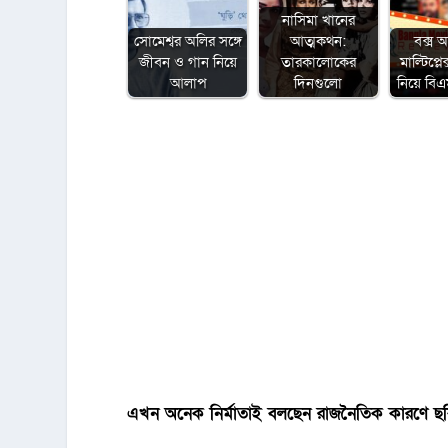
নাসিমা খানের
সোমেশ্বর অলির সঙ্গে
আত্মকথন:
বক্স 
জীবন ও গান নিয়ে
তারকালোকের
মাল্টিপ্ল
আলাপ
দিনগুলো
নিয়ে ব
এখন অনেক নির্মাতাই বলছেন রাজনৈতিক কারণে ছবি 