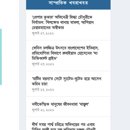
সাম্প্রতিক খবরাখবর
‘প্রেশার কুকার’ অভিনেত্রী স্নিগ্ধা চৌধুরীকে
নির্যাতন: খিলক্ষেত থানায় মামলা, আশিয়ান
চেয়ারম্যানের অস্বীকার
জুলাই ২৭, ২০২৬
ভেনিস চলচ্চিত্র উৎসবে বাংলাদেশের ইতিহাস,
প্রতিযোগিতা বিভাগে রুবাইয়াত হোসেনের ‘দ্য
ডিফিকাল্ট ব্রাইড’
জুলাই ২৩, ২০২৬
‘মাটির ময়না’র সেটে স্যুটেড-বুটেড হয়ে আসেন
করিম চাচা
জুলাই ২২, ২০২৬
নদীকেন্দ্রিক মানুষের জীবনধারা ‘মাস্তুল’
জুলাই ২০, ২০২৬
দীর্ঘ সময় পার্শ্ব চরিত্রে অভিনয়ের পর এবার
মিসির আলী হয়ে মূল ভূমিকায় চঞ্চল চৌধুরী