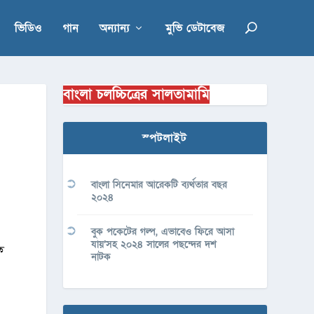
ভিডিও
গান
অন্যান্য
মুভি ডেটাবেজ
বাংলা চলচ্চিত্রের সালতামামি
স্পটলাইট
বাংলা সিনেমার আরেকটি ব্যর্থতার বছর
২০২৪
বুক পকেটের গল্প, এভাবেও ফিরে আসা
যায়’সহ ২০২৪ সালের পছন্দের দশ
ে
নাটক