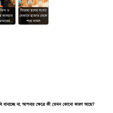
অফিস ও
সিনেমা হলের সংখ্যা
েক্স কালচার
যেভাবে হাজার থেকে
িএমআরের…
শয়ে নামল
বানাচ্ছে না, আপনার ক্ষেত্রে কী তেমন কোনো কারণ আছে?