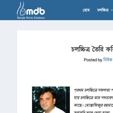
হোম
চলচ্চিত্র
চলচ্চিত্র তৈরি ক
Posted by
নিউজ 
প্
রথম চলচ্চিত্রে সফলতা 
যায় চলচ্চিত্রে তার পদচার
কাছে। মোস্তাফিজুর রহম
সরাসরি তুলে দেয়া হলো-