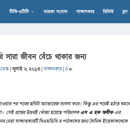
টিভি-ওটিটি
তারকা সংবাদ
সাক্ষাৎকার
রিভিউ
ব্লগ
রি সারা জীবন বেঁচে থাকার জন্য
ডেস্ক
|
জুলাই ৬, ২০১৩
|
সাক্ষাৎকার
|
0
পাওয়ার পর পরের ছবিটা অ্যাভারেজ ব্যবসা করে। কিন্তু এর পরেই হঠাত্ থমক
ণা। সেই প্রশ্নের উত্তরই খোঁজা হয়েছে পরিচালক
এস এ হক অলীক
-এর
ানের নেয়া সাক্ষাতকারটি বিএমডিবি-র পাঠকদের জন্য দৈনিক ইত্তেফাকথেকে