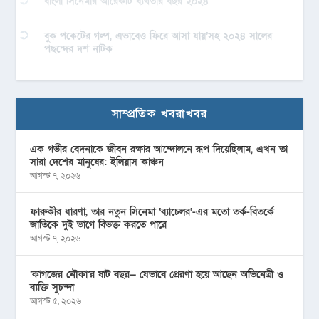
বাংলা সিনেমার আরেকটি ব্যর্থতার বছর ২০২৪
বুক পকেটের গল্প, এভাবেও ফিরে আসা যায়’সহ ২০২৪ সালের
পছন্দের দশ নাটক
সাম্প্রতিক খবরাখবর
এক গভীর বেদনাকে জীবন রক্ষার আন্দোলনে রূপ দিয়েছিলাম, এখন তা
সারা দেশের মানুষের: ইলিয়াস কাঞ্চন
আগস্ট ৭, ২০২৬
ফারুকীর ধারণা, তার নতুন সিনেমা ‘ব্যাচেলর’-এর মতো তর্ক-বিতর্কে
জাতিকে দুই ভাগে বিভক্ত করতে পারে
আগস্ট ৭, ২০২৬
‘কাগজের নৌকা’র ষাট বছর— যেভাবে প্রেরণা হয়ে আছেন অভিনেত্রী ও
ব্যক্তি সুচন্দা
আগস্ট ৫, ২০২৬