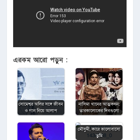
এরকম আরো পড়ুন :
সোমেশ্বর অলির সঙ্গে জীবন
নাসিমা খানের আত্মকথন:
ও গান নিয়ে আলাপ
তারকালোকের দিনগুলো
মৌসুমী, কারে ভালোবাসো
তুমি