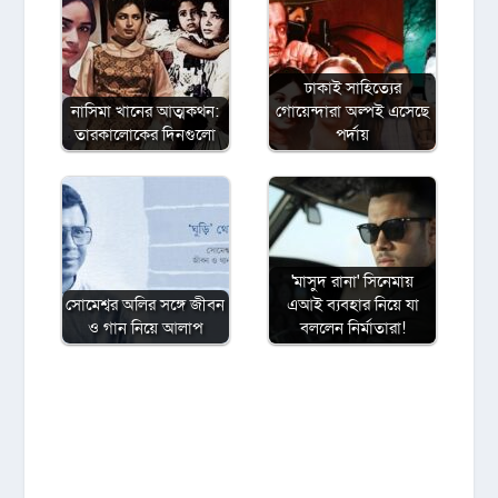
ঢাকাই সাহিত্যের
নাসিমা খানের আত্মকথন:
গোয়েন্দারা অল্পই এসেছে
তারকালোকের দিনগুলো
পর্দায়
'মাসুদ রানা' সিনেমায়
সোমেশ্বর অলির সঙ্গে জীবন
এআই ব্যবহার নিয়ে যা
ও গান নিয়ে আলাপ
বললেন নির্মাতারা!