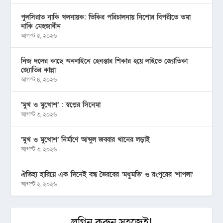
পুলসিরাত নাকি খলনায়ক: ভিকির পরিচালনায় নিশোর বিপরীতে তমা
নাকি মেহজাবীন
আগস্ট ৫, ২০২৬
নিজ দলের কাছে অনলাইনে হেনস্তার শিকার হয়ে লাইভে জ্যোতিকা
জ্যোতির কান্না
আগস্ট ৪, ২০২৬
‘মুখ ও মু্খোশ’ : স্বপ্নের সিনেমা
আগস্ট ৩, ২০২৬
‘মুখ ও মুখোশ’ নির্মাণে আব্দুল জব্বার খানের লড়াই
আগস্ট ৩, ২০২৬
ঐতিহ্য হারিয়ে এক দিনেই বন্ধ ভৈরবের ‘মধুমতি’ ও রংপুরের ‘শাপলা’
আগস্ট ২, ২০২৬
লগিন করুন সহজেই!