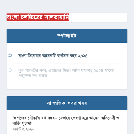
বাংলা চলচ্চিত্রের সালতামামি
স্পটলাইট
বাংলা সিনেমার আরেকটি ব্যর্থতার বছর ২০২৪
বুক পকেটের গল্প, এভাবেও ফিরে আসা যায়’সহ ২০২৪ সালের
পছন্দের দশ নাটক
সাম্প্রতিক খবরাখবর
‘কাগজের নৌকা’র ষাট বছর— যেভাবে প্রেরণা হয়ে আছেন অভিনেত্রী ও
ব্যক্তি সুচন্দা
আগস্ট ৫, ২০২৬