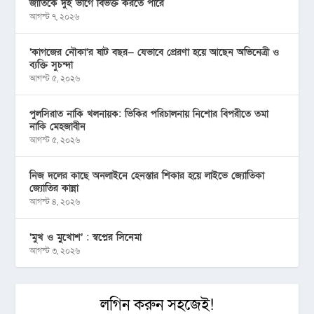
জাতিকে দুই ভাগে বিভক্ত করতে পারে
আগস্ট ৭, ২০২৬
‘কাগজের নৌকা’র ষাট বছর— যেভাবে প্রেরণা হয়ে আছেন অভিনেত্রী ও
ব্যক্তি সুচন্দা
আগস্ট ৫, ২০২৬
পুলসিরাত নাকি খলনায়ক: ভিকির পরিচালনায় নিশোর বিপরীতে তমা
নাকি মেহজাবীন
আগস্ট ৫, ২০২৬
নিজ দলের কাছে অনলাইনে হেনস্তার শিকার হয়ে লাইভে জ্যোতিকা
জ্যোতির কান্না
আগস্ট ৪, ২০২৬
‘মুখ ও মু্খোশ’ : স্বপ্নের সিনেমা
আগস্ট ৩, ২০২৬
লগিন করুন সহজেই!