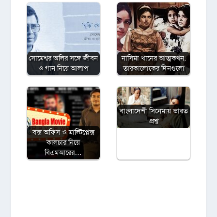
সোমেশ্বর অলির সঙ্গে জীবন
নাসিমা খানের আত্মকথন:
ও গান নিয়ে আলাপ
তারকালোকের দিনগুলো
বাংলাদেশী সিনেমায় ভারত
প্রশ্ন
বক্স অফিস ও মাল্টিপ্লেক্স
কালচার নিয়ে
বিএমআরের…