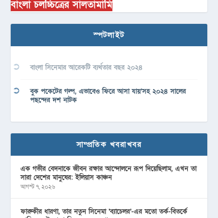
বাংলা চলচ্চিত্রের সালতামামি
স্পটলাইট
বাংলা সিনেমার আরেকটি ব্যর্থতার বছর ২০২৪
বুক পকেটের গল্প, এভাবেও ফিরে আসা যায়’সহ ২০২৪ সালের
পছন্দের দশ নাটক
সাম্প্রতিক খবরাখবর
এক গভীর বেদনাকে জীবন রক্ষার আন্দোলনে রূপ দিয়েছিলাম, এখন তা
সারা দেশের মানুষের: ইলিয়াস কাঞ্চন
আগস্ট ৭, ২০২৬
ফারুকীর ধারণা, তার নতুন সিনেমা ‘ব্যাচেলর’-এর মতো তর্ক-বিতর্কে