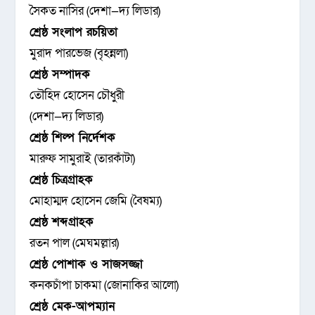
সৈকত নাসির (দেশা—দ্য লিডার)
শ্রেষ্ঠ সংলাপ রচয়িতা
মুরাদ পারভেজ (বৃহন্নলা)
শ্রেষ্ঠ সম্পাদক
তৌহিদ হোসেন চৌধুরী
(দেশা—দ্য লিডার)
শ্রেষ্ঠ শিল্প নির্দেশক
মারুফ সামুরাই (তারকাঁটা)
শ্রেষ্ঠ চিত্রগ্রাহক
মোহাম্মদ হোসেন জেমি (বৈষম্য)
শ্রেষ্ঠ শব্দগ্রাহক
রতন পাল (মেঘমল্লার)
শ্রেষ্ঠ পোশাক ও সাজসজ্জা
কনকচাঁপা চাকমা (জোনাকির আলো)
শ্রেষ্ঠ মেক-আপম্যান