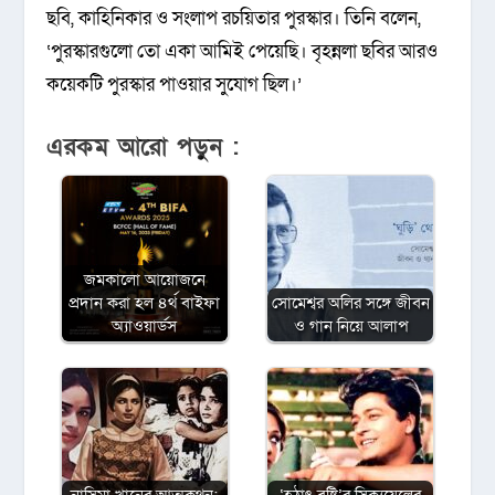
ছবি, কাহিনিকার ও সংলাপ রচয়িতার পুরস্কার। তিনি বলেন,
‘পুরস্কারগুলো তো একা আমিই পেয়েছি। বৃহন্নলা ছবির আরও
কয়েকটি পুরস্কার পাওয়ার সুযোগ ছিল।’
এরকম আরো পড়ুন :
জমকালো আয়োজনে
প্রদান করা হল ৪র্থ বাইফা
সোমেশ্বর অলির সঙ্গে জীবন
অ্যাওয়ার্ডস
ও গান নিয়ে আলাপ
নাসিমা খানের আত্মকথন:
‘হঠাৎ বৃষ্টি’র সিক্যুয়েলের