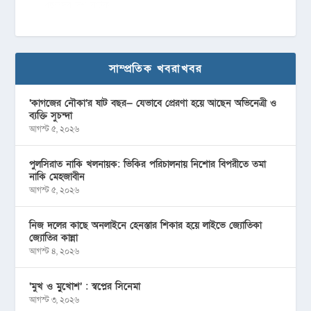
পছন্দের দশ নাটক
সাম্প্রতিক খবরাখবর
‘কাগজের নৌকা’র ষাট বছর— যেভাবে প্রেরণা হয়ে আছেন অভিনেত্রী ও
ব্যক্তি সুচন্দা
আগস্ট ৫, ২০২৬
পুলসিরাত নাকি খলনায়ক: ভিকির পরিচালনায় নিশোর বিপরীতে তমা
নাকি মেহজাবীন
আগস্ট ৫, ২০২৬
নিজ দলের কাছে অনলাইনে হেনস্তার শিকার হয়ে লাইভে জ্যোতিকা
জ্যোতির কান্না
আগস্ট ৪, ২০২৬
‘মুখ ও মু্খোশ’ : স্বপ্নের সিনেমা
আগস্ট ৩, ২০২৬