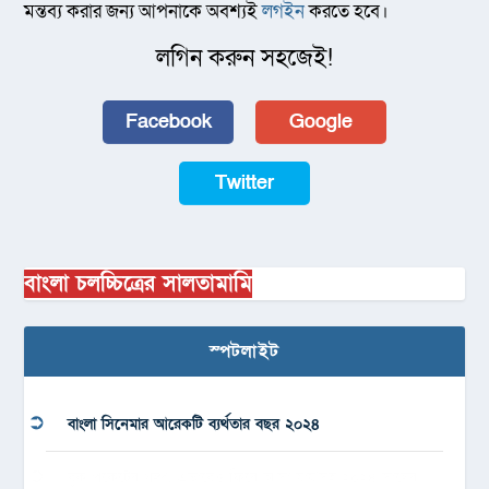
মন্তব্য করার জন্য আপনাকে অবশ্যই
লগইন
করতে হবে।
লগিন করুন সহজেই!
Facebook
Google
Twitter
বাংলা চলচ্চিত্রের সালতামামি
স্পটলাইট
বাংলা সিনেমার আরেকটি ব্যর্থতার বছর ২০২৪
বুক পকেটের গল্প, এভাবেও ফিরে আসা যায়’সহ ২০২৪ সালের