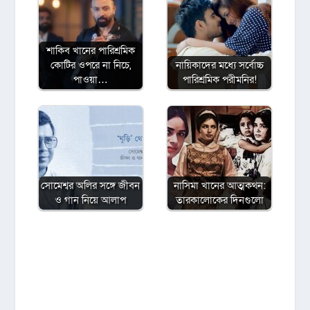
শাকিব খানের পারিশ্রমিক
কোটির ওপরে না নিচে,
নায়িকাদের মধ্যে সর্বোচ্চ
পাওয়া…
পারিশ্রমিক পরীমনির!
সোমেশ্বর অলির সঙ্গে জীবন
নাসিমা খানের আত্মকথন:
ও গান নিয়ে আলাপ
তারকালোকের দিনগুলো