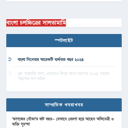
বাংলা চলচ্চিত্রের সালতামামি
স্পটলাইট
বাংলা সিনেমার আরেকটি ব্যর্থতার বছর ২০২৪
বুক পকেটের গল্প, এভাবেও ফিরে আসা যায়’সহ ২০২৪ সালের
পছন্দের দশ নাটক
সাম্প্রতিক খবরাখবর
‘কাগজের নৌকা’র ষাট বছর— যেভাবে প্রেরণা হয়ে আছেন অভিনেত্রী ও
ব্যক্তি সুচন্দা