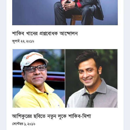
শাকিব খানের প্রশ্নবোধক আন্দোলন
জুলাই ২২, ২০১৬
আশিকুরের ছবিতে নতুন লুকে শাকিব-মিশা
সেপ্টেম্বর ১, ২০১৬