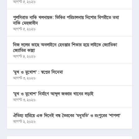
আগস্ট ৫, ২০২৬
পুলসিরাত নাকি খলনায়ক: ভিকির পরিচালনায় নিশোর বিপরীতে তমা
নাকি মেহজাবীন
আগস্ট ৫, ২০২৬
নিজ দলের কাছে অনলাইনে হেনস্তার শিকার হয়ে লাইভে জ্যোতিকা
জ্যোতির কান্না
আগস্ট ৪, ২০২৬
‘মুখ ও মু্খোশ’ : স্বপ্নের সিনেমা
আগস্ট ৩, ২০২৬
‘মুখ ও মুখোশ’ নির্মাণে আব্দুল জব্বার খানের লড়াই
আগস্ট ৩, ২০২৬
ঐতিহ্য হারিয়ে এক দিনেই বন্ধ ভৈরবের ‘মধুমতি’ ও রংপুরের ‘শাপলা’
আগস্ট ২, ২০২৬