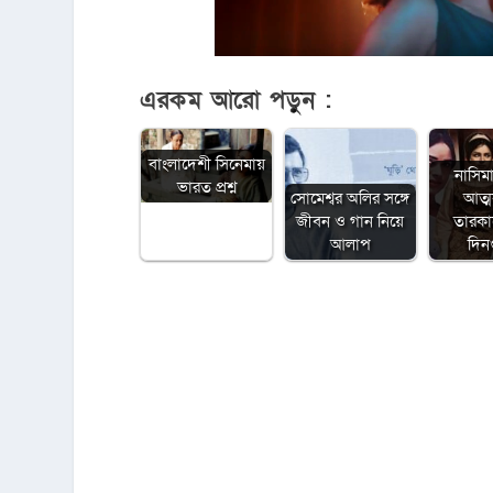
এরকম আরো পড়ুন :
বাংলাদেশী সিনেমায়
নাসিম
ভারত প্রশ্ন
সোমেশ্বর অলির সঙ্গে
আত্
জীবন ও গান নিয়ে
তারক
আলাপ
দিন