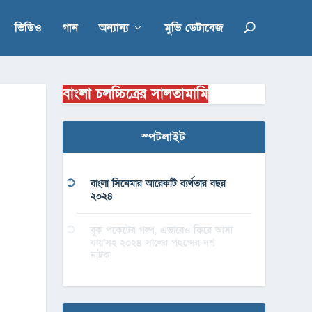
ভিডিও
গান
অন্যান্য
মুভি ডেটাবেজ
বাংলা চলচ্চিত্রের সালতামামি
স্পটলাইট
বাংলা সিনেমার আরেকটি ব্যর্থতার বছর
২০২৪
বুক পকেটের গল্প, এভাবেও ফিরে আসা
যায়’সহ ২০২৪ সালের পছন্দের দশ
নাটক