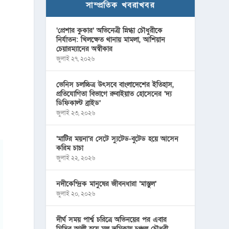
সাম্প্রতিক খবরাখবর
‘প্রেশার কুকার’ অভিনেত্রী স্নিগ্ধা চৌধুরীকে
নির্যাতন: খিলক্ষেত থানায় মামলা, আশিয়ান
চেয়ারম্যানের অস্বীকার
জুলাই ২৭, ২০২৬
ভেনিস চলচ্চিত্র উৎসবে বাংলাদেশের ইতিহাস,
প্রতিযোগিতা বিভাগে রুবাইয়াত হোসেনের ‘দ্য
ডিফিকাল্ট ব্রাইড’
জুলাই ২৩, ২০২৬
‘মাটির ময়না’র সেটে স্যুটেড-বুটেড হয়ে আসেন
করিম চাচা
জুলাই ২২, ২০২৬
নদীকেন্দ্রিক মানুষের জীবনধারা ‘মাস্তুল’
জুলাই ২০, ২০২৬
দীর্ঘ সময় পার্শ্ব চরিত্রে অভিনয়ের পর এবার
মিসির আলী হয়ে মূল ভূমিকায় চঞ্চল চৌধুরী