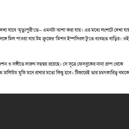
দেখা যাবে ‘মৃত্যুপুরী’তে— এমনটা আশা করা যায়। এর মধ্যে লংশটে দেখা যা
্গে মিল পাওয়া যায় টম ক্রুজের ‘মিশন ইম্পসিবল টু’তে ব্যবহৃত বাড়ির। ও
ন ও সঙ্গীতে দারুণ সম্বন্বয় রয়েছে। সে সূত্রে ফেসবুকের নানা গ্রুপ থেকে
প্রথম ঢালিউড মুভি মনে রাখার মতো কিছু হবে। টিজারেই তার চমৎকারিত্ব থমক