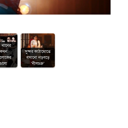
া খানের
মকথন:
সুন্দর কাঠামোতে
ালোকের
বসানো নড়বড়ে
গুলো
‘নীলচক্র’