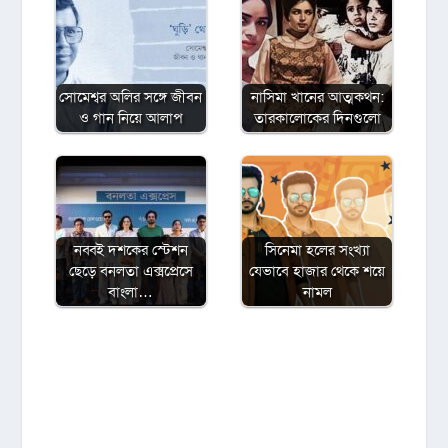
সোমেশ্বর অলির সঙ্গে জীবন
নাসিমা খানের আত্মকথন:
ও গান নিয়ে আলাপ
তারকালোকের দিনগুলো
নব্বই দশকের স্টেশন
সিনেমা হলের সংখ্যা
ছেড়ে বনলতা এক্সপ্রেসে
যেভাবে হাজার থেকে শয়ে
বাংলা…
নামল