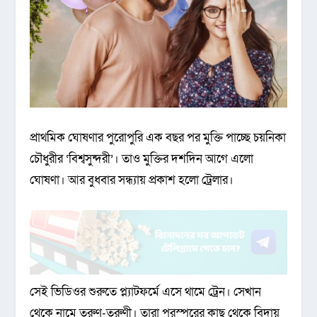
প্রাথমিক ঘোষণার পুরোপুরি এক বছর পর মুক্তি পাচ্ছে চয়নিকা
চৌধুরীর ‘বিশ্বসুন্দরী’। তাও মুক্তির দশদিন আগে এলো
ঘোষণা। আর বুধবার সন্ধ্যায় প্রকাশ হলো ট্রেলার।
সেই ভিডিওর শুরুতে প্ল্যাটফর্মে এসে থামে ট্রেন। সেখান
থেকে নামে তরুণ-তরুণী। তারা পরস্পরের কাছ থেকে বিদায়