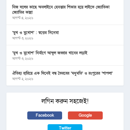
নিজ দলের কাছে অনলাইনে হেনস্তার শিকার হয়ে লাইভে জ্যোতিকা
জ্যোতির কান্না
আগস্ট ৪, ২০২৬
‘মুখ ও মু্খোশ’ : স্বপ্নের সিনেমা
আগস্ট ৩, ২০২৬
‘মুখ ও মুখোশ’ নির্মাণে আব্দুল জব্বার খানের লড়াই
আগস্ট ৩, ২০২৬
ঐতিহ্য হারিয়ে এক দিনেই বন্ধ ভৈরবের ‘মধুমতি’ ও রংপুরের ‘শাপলা’
আগস্ট ২, ২০২৬
লগিন করুন সহজেই!
Facebook
Google
Twitter