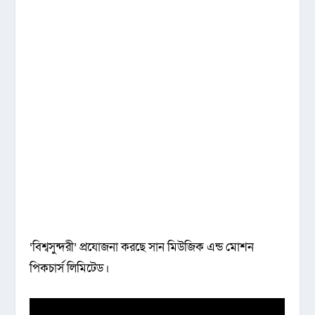
‘বিশ্বসুন্দরী’ প্রযোজনা করছে সান মিউজিক এন্ড মোশন
পিকচার্স লিমিটেড।