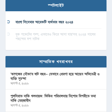
স্পটলাইট
বাংলা সিনেমার আরেকটি ব্যর্থতার বছর ২০২৪
বুক পকেটের গল্প, এভাবেও ফিরে আসা যায়’সহ ২০২৪ সালের
পছন্দের দশ নাটক
সাম্প্রতিক খবরাখবর
‘কাগজের নৌকা’র ষাট বছর— যেভাবে প্রেরণা হয়ে আছেন অভিনেত্রী ও
ব্যক্তি সুচন্দা
আগস্ট ৫, ২০২৬
পুলসিরাত নাকি খলনায়ক: ভিকির পরিচালনায় নিশোর বিপরীতে তমা
নাকি মেহজাবীন
আগস্ট ৫, ২০২৬