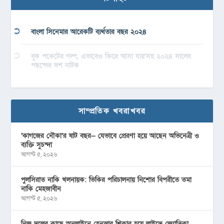
বাংলা সিনেমার আরেকটি ব্যর্থতার বছর ২০২৪
বুক পকেটের গল্প, এভাবেও ফিরে আসা যায়’সহ ২০২৪ সালের
পছন্দের দশ নাটক
সাম্প্রতিক খবরাখবর
‘কাগজের নৌকা’র ষাট বছর— যেভাবে প্রেরণা হয়ে আছেন অভিনেত্রী ও
ব্যক্তি সুচন্দা
আগস্ট ৫, ২০২৬
পুলসিরাত নাকি খলনায়ক: ভিকির পরিচালনায় নিশোর বিপরীতে তমা
নাকি মেহজাবীন
আগস্ট ৫, ২০২৬
নিজ দলের কাছে অনলাইনে হেনস্তার শিকার হয়ে লাইভে জ্যোতিকা