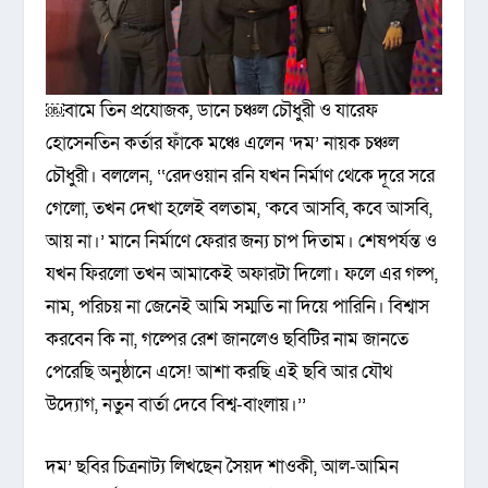
￼বামে তিন প্রযোজক, ডানে চঞ্চল চৌধুরী ও যারেফ
হোসেনতিন কর্তার ফাঁকে মঞ্চে এলেন ‘দম’ নায়ক চঞ্চল
চৌধুরী। বললেন, ‘‘রেদওয়ান রনি যখন নির্মাণ থেকে দূরে সরে
গেলো, তখন দেখা হলেই বলতাম, ‘কবে আসবি, কবে আসবি,
আয় না।’ মানে নির্মাণে ফেরার জন্য চাপ দিতাম। শেষপর্যন্ত ও
যখন ফিরলো তখন আমাকেই অফারটা দিলো। ফলে এর গল্প,
নাম, পরিচয় না জেনেই আমি সম্মতি না দিয়ে পারিনি। বিশ্বাস
করবেন কি না, গল্পের রেশ জানলেও ছবিটির নাম জানতে
পেরেছি অনুষ্ঠানে এসে! আশা করছি এই ছবি আর যৌথ
উদ্যোগ, নতুন বার্তা দেবে বিশ্ব-বাংলায়।’’
দম’ ছবির চিত্রনাট্য লিখছেন সৈয়দ শাওকী, আল-আমিন