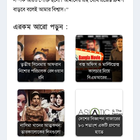
সম্পর্ক আরও পোক্ত হলো। আমাদের এই যৌথ প্রজেক্ট ক্রমশ
বাড়বে বলেই আমার বিশ্বাস।’’
এরকম আরো পড়ুন :
তৃতীয় সিনেমায় আফরান
বক্স অফিস ও মাল্টিপ্লেক্স
নিশোর পরিচালক রেদওয়ান
কালচার নিয়ে
রনি
বিএমআরের…
দেশের বিজ্ঞাপন বাজারের
নাসিমা খানের আত্মকথন:
৮০ শতাংশ একটি গ্রুপের
তারকালোকের দিনগুলো
হাতে