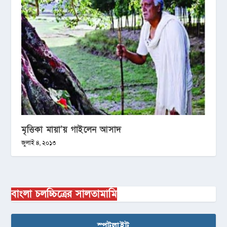
মৃত্তিকা মায়া’য় গাইলেন আসাদ
জুলাই ৪, ২০১৩
বাংলা চলচ্চিত্রের সালতামামি
স্পটলাইট