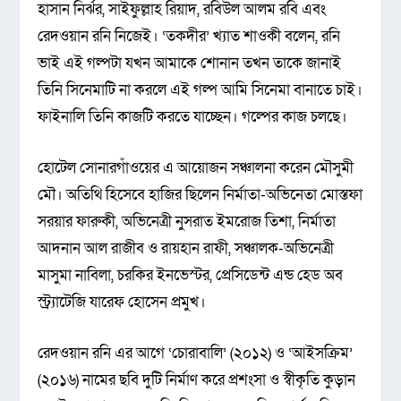
হাসান নির্ঝর, সাইফুল্লাহ রিয়াদ, রবিউল আলম রবি এবং
রেদওয়ান রনি নিজেই। ‘তকদীর’ খ্যাত শাওকী বলেন, রনি
ভাই এই গল্পটা যখন আমাকে শোনান তখন তাকে জানাই
তিনি সিনেমাটি না করলে এই গল্প আমি সিনেমা বানাতে চাই।
ফাইনালি তিনি কাজটি করতে যাচ্ছেন। গল্পের কাজ চলছে।
হোটেল সোনারগাঁওয়ের এ আয়োজন সঞ্চালনা করেন মৌসুমী
মৌ। অতিথি হিসেবে হাজির ছিলেন নির্মাতা-অভিনেতা মোস্তফা
সরয়ার ফারুকী, অভিনেত্রী নুসরাত ইমরোজ তিশা, নির্মাতা
আদনান আল রাজীব ও রায়হান রাফী, সঞ্চালক-অভিনেত্রী
মাসুমা নাবিলা, চরকির ইনভেস্টর, প্রেসিডেন্ট এন্ড হেড অব
স্ট্র্যাটেজি যারেফ হোসেন প্রমুখ।
রেদওয়ান রনি এর আগে ‘চোরাবালি’ (২০১২) ও ‘আইসক্রিম’
(২০১৬) নামের ছবি দুটি নির্মাণ করে প্রশংসা ও স্বীকৃতি কুড়ান