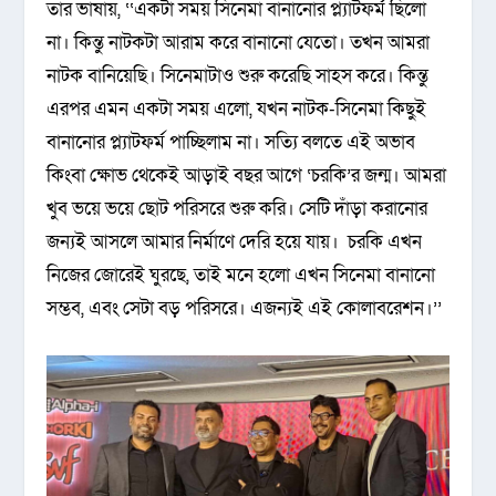
তার ভাষায়, ‘‘একটা সময় সিনেমা বানানোর প্ল্যাটফর্ম ছিলো
না। কিন্তু নাটকটা আরাম করে বানানো যেতো। তখন আমরা
নাটক বানিয়েছি। সিনেমাটাও শুরু করেছি সাহস করে। কিন্তু
এরপর এমন একটা সময় এলো, যখন নাটক-সিনেমা কিছুই
বানানোর প্ল্যাটফর্ম পাচ্ছিলাম না। সত্যি বলতে এই অভাব
কিংবা ক্ষোভ থেকেই আড়াই বছর আগে ‘চরকি’র জন্ম। আমরা
খুব ভয়ে ভয়ে ছোট পরিসরে শুরু করি। সেটি দাঁড়া করানোর
জন্যই আসলে আমার নির্মাণে দেরি হয়ে যায়। চরকি এখন
নিজের জোরেই ঘুরছে, তাই মনে হলো এখন সিনেমা বানানো
সম্ভব, এবং সেটা বড় পরিসরে। এজন্যই এই কোলাবরেশন।’’