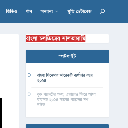
ভিডিও
গান
অন্যান্য
মুভি ডেটাবেজ
বাংলা চলচ্চিত্রের সালতামামি
স্পটলাইট
বাংলা সিনেমার আরেকটি ব্যর্থতার বছর
২০২৪
বুক পকেটের গল্প, এভাবেও ফিরে আসা
যায়’সহ ২০২৪ সালের পছন্দের দশ
নাটক