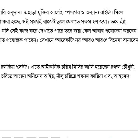
ারি অনুদান। এছাড়া মুক্তির আগেই স্পন্সপর ও অন্যান্য রাইটস মিলে
করা হচ্ছে, ওই সময়ই বাজেট তুলে ফেলতে সক্ষম হন জয়া। তবে হ্যাঁ,
‘দেবী’ যদি সেই কাজ করে দেখাতে পারে তবে জয়া কেন আবার প্রযোজনা করবেন
িত প্রযোজক পাবেন। সেখানে ‘আরেকটি’ নয় ‘আরও আরও’ সিনেমা বানাবে
 চলচ্চিত্র ‘দেবী’। এতে আইকনিক চরিত্র মিসির আলি হয়েছেন চঞ্চল চৌধুরী,
ামীর চরিত্রে আছেন অনিমেষ আইচ, নীলু চরিত্রে শবনম ফারিয়া এবং আহমেদ