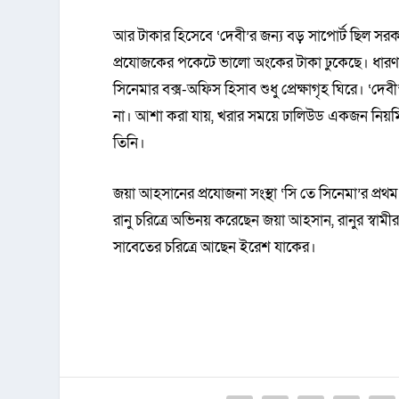
আর টাকার হিসেবে ‌‘দেবী’র জন্য বড় সাপোর্ট ছিল সরক
প্রযোজকের পকেটে ভালো অংকের টাকা ঢুকেছে। ধারণা 
সিনেমার বক্স-অফিস হিসাব শুধু প্রেক্ষাগৃহ ঘিরে। 
না। আশা করা যায়, খরার সময়ে ঢালিউড একজন নিয়ম
তিনি।
জয়া আহসানের প্রযোজনা সংস্থা ‘সি তে সিনেমা’র প্রথম
রানু চরিত্রে অভিনয় করেছেন জয়া আহসান, রানুর স্ব
সাবেতের চরিত্রে আছেন ইরেশ যাকের।