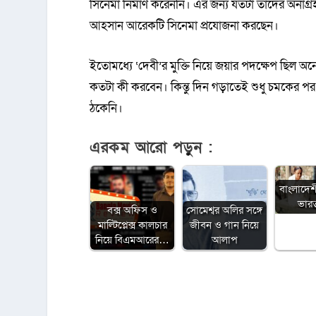
সিনেমা নির্মাণ করেননি। এর জন্য যতটা তাদের অনাগ্রহ 
আহসান আরেকটি সিনেমা প্রযোজনা করছেন।
ইতোমধ্যে ‘দেবী’র মুক্তি নিয়ে জয়ার পদক্ষেপ ছিল অন
কতটা কী করবেন। কিন্তু দিন গড়াতেই শুধু চমকের পর 
ঠকেনি।
এরকম আরো পড়ুন :
বাংলাদেশ
ভারত 
বক্স অফিস ও
সোমেশ্বর অলির সঙ্গে
মাল্টিপ্লেক্স কালচার
জীবন ও গান নিয়ে
নিয়ে বিএমআরের…
আলাপ