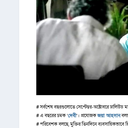
# সর্বশেষ বছরগুলোতে সেপ্টেম্বর-অক্টোবরে ঢালিউড 
# এ বছরের চমক ‘
দেবী
’। প্রযোজক
জয়া আহসান
বলছ
# পরিবেশক বলছে, মুক্তির তিনদিনে ব্যবসায়িকভাবে হ