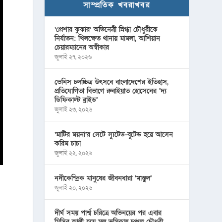
সাম্প্রতিক খবরাখবর
‘প্রেশার কুকার’ অভিনেত্রী স্নিগ্ধা চৌধুরীকে
নির্যাতন: খিলক্ষেত থানায় মামলা, আশিয়ান
চেয়ারম্যানের অস্বীকার
জুলাই ২৭, ২০২৬
ভেনিস চলচ্চিত্র উৎসবে বাংলাদেশের ইতিহাস,
প্রতিযোগিতা বিভাগে রুবাইয়াত হোসেনের ‘দ্য
ডিফিকাল্ট ব্রাইড’
জুলাই ২৩, ২০২৬
‘মাটির ময়না’র সেটে স্যুটেড-বুটেড হয়ে আসেন
করিম চাচা
জুলাই ২২, ২০২৬
নদীকেন্দ্রিক মানুষের জীবনধারা ‘মাস্তুল’
জুলাই ২০, ২০২৬
দীর্ঘ সময় পার্শ্ব চরিত্রে অভিনয়ের পর এবার
মিসির আলী হয়ে মূল ভূমিকায় চঞ্চল চৌধুরী