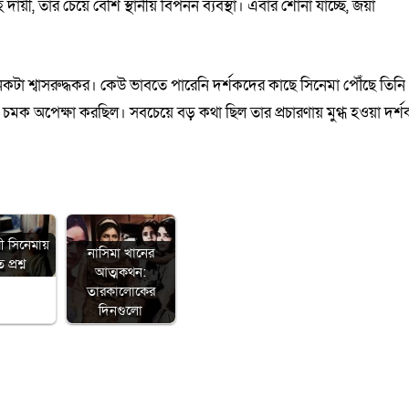
দায়ী, তার চেয়ে বেশি স্থানীয় বিপনন ব্যবস্থা। এবার শোনা যাচ্ছে, জয়া
েকটা শ্বাসরুদ্ধকর। কেউ ভাবতে পারেনি দর্শকদের কাছে সিনেমা পৌঁছে তিনি
চমক অপেক্ষা করছিল। সবচেয়ে বড় কথা ছিল তার প্রচারণায় মুগ্ধ হওয়া দর্শ
ী সিনেমায়
নাসিমা খানের
প্রশ্ন
আত্মকথন:
তারকালোকের
দিনগুলো