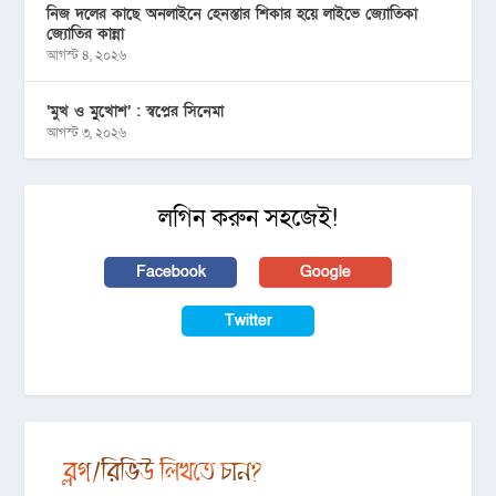
নিজ দলের কাছে অনলাইনে হেনস্তার শিকার হয়ে লাইভে জ্যোতিকা
জ্যোতির কান্না
আগস্ট ৪, ২০২৬
‘মুখ ও মু্খোশ’ : স্বপ্নের সিনেমা
আগস্ট ৩, ২০২৬
লগিন করুন সহজেই!
Facebook
Google
Twitter