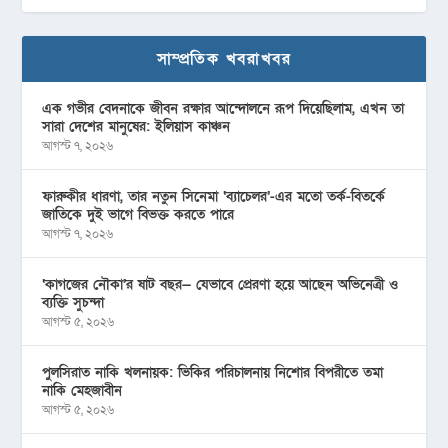
সাম্প্রতিক খবরাখবর
এক গভীর বেদনাকে জীবন রক্ষার আন্দোলনে রূপ দিয়েছিলাম, এখন তা
সারা দেশের মানুষের: ইলিয়াস কাঞ্চন
আগস্ট ৭, ২০২৬
ফারুকীর ধারণা, তার নতুন সিনেমা ‘ব্যাচেলর’-এর মতো তর্ক-বিতর্কে
জাতিকে দুই ভাগে বিভক্ত করতে পারে
আগস্ট ৭, ২০২৬
‘কাগজের নৌকা’র ষাট বছর— যেভাবে প্রেরণা হয়ে আছেন অভিনেত্রী ও
ব্যক্তি সুচন্দা
আগস্ট ৫, ২০২৬
পুলসিরাত নাকি খলনায়ক: ভিকির পরিচালনায় নিশোর বিপরীতে তমা
নাকি মেহজাবীন
আগস্ট ৫, ২০২৬