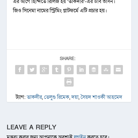
এর আগে হিন্দিতে রিলিজ হয় ‘তাকদীর’-এর ডাব ভার্সন।
জিও সিনেমা নামের স্ট্রিমিং প্লাটফর্মে এটি প্রচার হয়।
SHARE:
ট্যাগ:
তাকদীর
,
তেলুগু রিমেক
,
দয়া
,
সৈয়দ শাওকী আহমেদ
LEAVE A REPLY
মন্তব্য করার জন্য আপনাকে অবশ্যই
লগইন
করতে হবে।