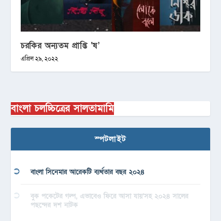
চরকির অন্যতম প্রাপ্তি ‘ষ’
এপ্রিল ২৯, ২০২২
বাংলা চলচ্চিত্রের সালতামামি
স্পটলাইট
বাংলা সিনেমার আরেকটি ব্যর্থতার বছর ২০২৪
বুক পকেটের গল্প, এভাবেও ফিরে আসা যায়’সহ ২০২৪ সালের
পছন্দের দশ নাটক