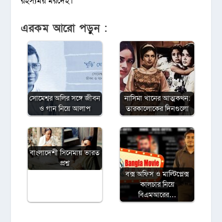
রহস্যময় মরদেহ।
এরকম আরো পড়ুন :
সোমেশ্বর অলির সঙ্গে জীবন
নাসিমা খানের আত্মকথন:
ও গান নিয়ে আলাপ
তারকালোকের দিনগুলো
বাংলাদেশী সিনেমায় ভারত
প্রশ্ন
বক্স অফিস ও মাল্টিপ্লেক্স
কালচার নিয়ে
বিএমআরের…