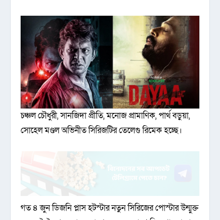
চঞ্চল চৌধুরী, সানজিদা প্রীতি, মনোজ প্রামাণিক, পার্থ বড়ুয়া,
সোহেল মণ্ডল অভিনীত সিরিজটির তেলেগু রিমেক হচ্ছে।
গত ৪ জুন ডিজনি প্লাস হটস্টার নতুন সিরিজের পোস্টার উন্মুক্ত