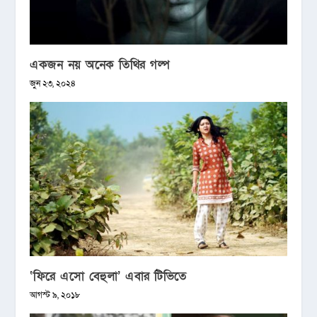
একজন নয় অনেক তিথির গল্প
জুন ২৩, ২০২৪
‘ফিরে এসো বেহুলা’ এবার টিভিতে
আগস্ট ৯, ২০১৮