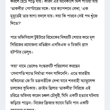
করলে হৈচৈ পড়ে যায়। কারণ এর অনেকাংশ মিল পাওয়া যায়
‘তাকদীর’ পোস্টারের সঙ্গে। যার ক্যাপশনে লেখা, ‘এক
মুহূর্তেই তার ভাগ্য বদলে যায়। দয়া কি পারবে সেই পথ খুঁজে
দিতে?’
পরে অফিসিয়াল টুইটারে রিমেকের বিষয়টি শেয়ার করে মূল
সিরিজের প্রযোজনা প্রতিষ্ঠান এসভিএফ ও ডিজনি প্লাস
হটস্টার তেলুগু।
‘দয়া’ নামে তেলেগু সংস্করণটি পরিচালনা করছেন
‘সেনাপতি’খ্যাত নির্মাতা পবন সাদিনেনি। এতে ভারতীয়
অভিনেতা জে ডি চক্রবর্তীকে দেখা যাবে শববাহী অ্যাম্বুলেন্স
চালকের ভূমিকায়। ক্রাইম থ্রিলার ‘তাকদীর’ সিরিজে এই
চরিত্রে অভিনয় করেন চঞ্চল চৌধুরী, যিনি একটি হত্যার ঘটনায়
জড়িয়ে পড়েন। নিজের ফ্রিজার ভ্যানে তিনি পান একটি