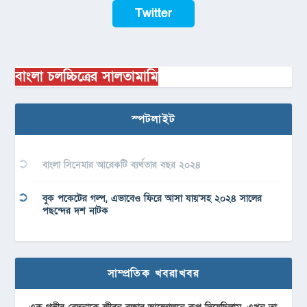
Twitter
বাংলা চলচ্চিত্রের সালতামামি
স্পটলাইট
বাংলা সিনেমার আরেকটি ব্যর্থতার বছর ২০২৪
বুক পকেটের গল্প, এভাবেও ফিরে আসা যায়’সহ ২০২৪ সালের
পছন্দের দশ নাটক
সাম্প্রতিক খবরাখবর