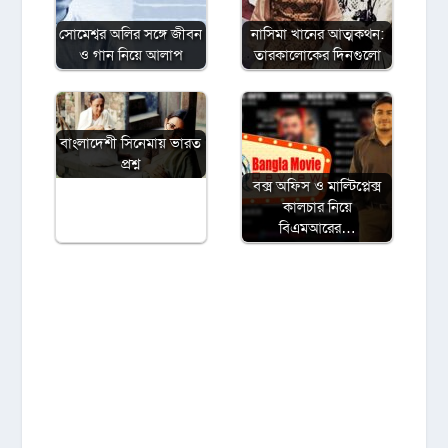
সোমেশ্বর অলির সঙ্গে জীবন
নাসিমা খানের আত্মকথন:
ও গান নিয়ে আলাপ
তারকালোকের দিনগুলো
বাংলাদেশী সিনেমায় ভারত
প্রশ্ন
বক্স অফিস ও মাল্টিপ্লেক্স
কালচার নিয়ে
বিএমআরের…