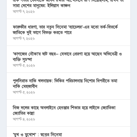
এক গভীর বেদনাকে জীবন রক্ষার আন্দোলনে রূপ দিয়েছিলাম, এখন তা
সারা দেশের মানুষের: ইলিয়াস কাঞ্চন
আগস্ট ৭, ২০২৬
ফারুকীর ধারণা, তার নতুন সিনেমা ‘ব্যাচেলর’-এর মতো তর্ক-বিতর্কে
জাতিকে দুই ভাগে বিভক্ত করতে পারে
আগস্ট ৭, ২০২৬
‘কাগজের নৌকা’র ষাট বছর— যেভাবে প্রেরণা হয়ে আছেন অভিনেত্রী ও
ব্যক্তি সুচন্দা
আগস্ট ৫, ২০২৬
পুলসিরাত নাকি খলনায়ক: ভিকির পরিচালনায় নিশোর বিপরীতে তমা
নাকি মেহজাবীন
আগস্ট ৫, ২০২৬
নিজ দলের কাছে অনলাইনে হেনস্তার শিকার হয়ে লাইভে জ্যোতিকা
জ্যোতির কান্না
আগস্ট ৪, ২০২৬
‘মুখ ও মু্খোশ’ : স্বপ্নের সিনেমা