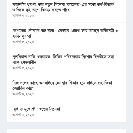
ফারুকীর ধারণা, তার নতুন সিনেমা ‘ব্যাচেলর’-এর মতো তর্ক-বিতর্কে
জাতিকে দুই ভাগে বিভক্ত করতে পারে
আগস্ট ৭, ২০২৬
‘কাগজের নৌকা’র ষাট বছর— যেভাবে প্রেরণা হয়ে আছেন অভিনেত্রী ও
ব্যক্তি সুচন্দা
আগস্ট ৫, ২০২৬
পুলসিরাত নাকি খলনায়ক: ভিকির পরিচালনায় নিশোর বিপরীতে তমা
নাকি মেহজাবীন
আগস্ট ৫, ২০২৬
নিজ দলের কাছে অনলাইনে হেনস্তার শিকার হয়ে লাইভে জ্যোতিকা
জ্যোতির কান্না
আগস্ট ৪, ২০২৬
‘মুখ ও মু্খোশ’ : স্বপ্নের সিনেমা
আগস্ট ৩, ২০২৬