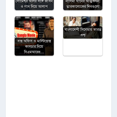
সোমেশ্বর অলির সঙ্গে জীবন
নাসিমা খানের আত্মকথন:
ও গান নিয়ে আলাপ
তারকালোকের দিনগুলো
বাংলাদেশী সিনেমায় ভারত
প্রশ্ন
বক্স অফিস ও মাল্টিপ্লেক্স
কালচার নিয়ে
বিএমআরের…