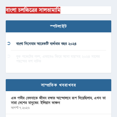
বাংলা চলচ্চিত্রের সালতামামি
স্পটলাইট
বাংলা সিনেমার আরেকটি ব্যর্থতার বছর ২০২৪
বুক পকেটের গল্প, এভাবেও ফিরে আসা যায়’সহ ২০২৪ সালের
পছন্দের দশ নাটক
সাম্প্রতিক খবরাখবর
এক গভীর বেদনাকে জীবন রক্ষার আন্দোলনে রূপ দিয়েছিলাম, এখন তা
সারা দেশের মানুষের: ইলিয়াস কাঞ্চন
আগস্ট ৭, ২০২৬