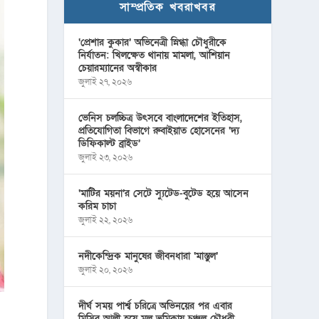
সাম্প্রতিক খবরাখবর
‘প্রেশার কুকার’ অভিনেত্রী স্নিগ্ধা চৌধুরীকে
নির্যাতন: খিলক্ষেত থানায় মামলা, আশিয়ান
চেয়ারম্যানের অস্বীকার
জুলাই ২৭, ২০২৬
ভেনিস চলচ্চিত্র উৎসবে বাংলাদেশের ইতিহাস,
প্রতিযোগিতা বিভাগে রুবাইয়াত হোসেনের ‘দ্য
ডিফিকাল্ট ব্রাইড’
জুলাই ২৩, ২০২৬
‘মাটির ময়না’র সেটে স্যুটেড-বুটেড হয়ে আসেন
করিম চাচা
জুলাই ২২, ২০২৬
নদীকেন্দ্রিক মানুষের জীবনধারা ‘মাস্তুল’
জুলাই ২০, ২০২৬
দীর্ঘ সময় পার্শ্ব চরিত্রে অভিনয়ের পর এবার
মিসির আলী হয়ে মূল ভূমিকায় চঞ্চল চৌধুরী