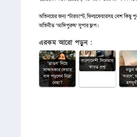
অভিনয়ের জন্য স্টারডাস্ট, ফিল্মফেয়ারসহ বেশ কিছু প
অভিনীত ‘আদিপুরুষ’ সুপার ফ্লপ।
এরকম আরো পড়ুন :
বাংলাদেশী সিনেমায়
‘তাণ্ডব’ নিয়ে
ভারত প্রশ্ন
সাক্ষাৎকার দেয়ায়
নতুন 
বাদ পড়লেন নিদ্রা
‘দরদে', 
নেহা?
হলমুখ