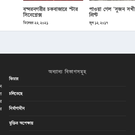
বন্দরনগরীর চকবাজারে স্টার
পাওয়া গেল ‘সুজন সখী
সিনেপ্লেক্স
প্রিন্ট
ডিসেম্বর ২২, ২০২১
জুন ১২, ২০১৭
অন্যান্য বিভাগসমূহ
ফিচার
ান
চলিতেছে
লা
ির
নির্মাণাধীন
ের
মুক্তির অপেক্ষায়