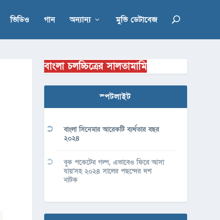
ভিডিও
গান
অন্যান্য
মুভি ডেটাবেজ
বাংলা চলচ্চিত্রের সালতামামি
স্পটলাইট
বাংলা সিনেমার আরেকটি ব্যর্থতার বছর
২০২৪
বুক পকেটের গল্প, এভাবেও ফিরে আসা
যায়’সহ ২০২৪ সালের পছন্দের দশ
নাটক