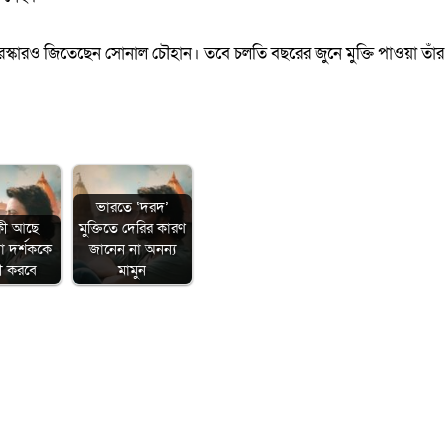
ুরস্কারও জিতেছেন সোনাল চৌহান। তবে চলতি বছরের জুনে মুক্তি পাওয়া তাঁর
ভারতে ‘দরদ’
কী আছে
মুক্তিতে দেরির কারণ
যা দর্শককে
জানেন না অনন্য
ী করবে
মামুন