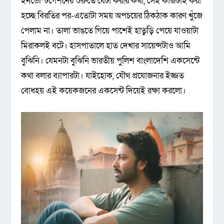
ইনভেস্টিগেশনের শুরুতে যেটা করার কথা, সেই কাজটাই করা
হচ্ছে বিরতির পর-এতোটা সময় অপচয়ের ঠিকঠাক কারণ খুঁজে
পেলাম না। তালা ভাঙতে গিয়ে পাশেই হাতুড়ি পেয়ে যাওয়াটা
মিরাকলই বটে। হাসপাতালে হাত দেখার সায়েন্সটাও আমি
বুঝিনি। যেমনটা বুঝিনি ভারতীয় পুলিশ বাংলাদেশি একসেন্টে
কথা বলার ব্যাপারটা। যাইহোক, যৌথ প্রযোজনার ইজ্জত
বোধহয় এই কয়েকজনের একসেন্ট দিয়েই রক্ষা করলো।