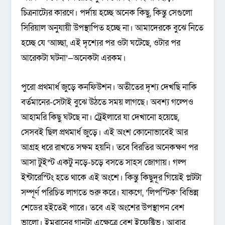
চিত্রনাট্যের কারণে। পর্দায় হচ্ছে অনেক কিছু, কিন্তু সেগুলো
সিরিয়াল অনুযায়ী উপস্থাপিত হচ্ছে না। আমাদেরকে বুঝে নিতে
হচ্ছে যে ‘আচ্ছা, এই দৃশ্যের পর ওটা ঘটেছে, ওটার পর
আরেকটা ঘটনা’—অনেকটা এরকম।
পুরো প্রথমার্ধ জুড়ে কনফিউশন। অতীতের দৃশ্য দেখছি নাকি
বর্তমানের-সেটাই বুঝে উঠতে সময় লাগছে। অবশ্য গল্পেও
আহামরি কিছু ঘটছে না। ট্রেইলারে যা দেখানো হয়েছে,
সেসবই ছিল প্রথমার্ধ জুড়ে। এই অংশ কোনোভাবেই আর
আগ্রহ ধরে রাখতে সক্ষম হয়নি। তবে বিরতির অনেকক্ষণ পর
আসা টুইস্ট একটু নড়ে-চড়ে বসতে সাহস জোগায়। গল্প
ইন্টারেস্টিং হতে থাকে এই অংশে। কিন্তু কিছুদূর গিয়েই প্লটটা
সম্পূর্ণ পরিচিত লাগতে শুরু করে। যাকগে, ‘লিপস্টিক’ বিভিন্ন
শেডের হইতেই পারে। তবে এই অংশের উপস্থাপন বেশ
ভালো। ইমরানের গানটা এক্ষেত্রে বেশ ইফেক্টিভ। আবার,