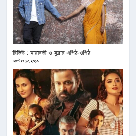
রিভিউ : মায়াবতী ও মুদ্রার এপিঠ-ওপিঠ
সেপ্টেম্বর ১৩, ২০১৯