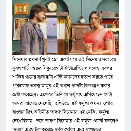
সিনেমার প্রথমার্ধ খুবই স্লো, একইসঙ্গে এই সিনেমার সবচেয়ে
দুর্বল পার্ট। শুরুর সিক্যুয়েন্সটা ইন্টারেস্টিং লাগলেও এরপর
শাকিব খানের সাদামাটা এন্ট্রি ফ্যানদের হতাশ করতে পারে।
পরিচালক অনন্য মামুন এই অংশে গল্পটা বিল্ডআপ করার
চেষ্টা করেছেন। এক্ষেত্রে তিনি যে ফর্মুলায় এগিয়েছেন সেটা
আমরা আগেও দেখেছি। হলিউডে এই ফর্মুলা কমন। ওপার
বাংলায় জিৎ অভিনীত ‘রাবণ’ সিনেমায় এই মেকিং ফর্মুলা
দেখেছিলাম। তবে ‘রাবণ’ সিনেমায় এই ফর্মুলা ওয়ার্ক করলেও
‘দরদ’-এ ফেইল করেছে দুর্বল মেকিং এবং খাপছাড়া