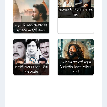
বাংলাদেশী সিনেমায় ভারত
প্রশ্ন
নতুন কী আছে ‘দরদে', যা
দর্শককে হলমুখী করবে
… বিগত দশকেই প্রকৃত
ঢাকাই সিনেমার মেগাস্টার
'মেগাস্টার' ছিলেন শাকিব
অভিনেতারা
খান?