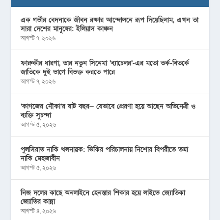
এক গভীর বেদনাকে জীবন রক্ষার আন্দোলনে রূপ দিয়েছিলাম, এখন তা
সারা দেশের মানুষের: ইলিয়াস কাঞ্চন
আগস্ট ৭, ২০২৬
ফারুকীর ধারণা, তার নতুন সিনেমা ‘ব্যাচেলর’-এর মতো তর্ক-বিতর্কে
জাতিকে দুই ভাগে বিভক্ত করতে পারে
আগস্ট ৭, ২০২৬
‘কাগজের নৌকা’র ষাট বছর— যেভাবে প্রেরণা হয়ে আছেন অভিনেত্রী ও
ব্যক্তি সুচন্দা
আগস্ট ৫, ২০২৬
পুলসিরাত নাকি খলনায়ক: ভিকির পরিচালনায় নিশোর বিপরীতে তমা
নাকি মেহজাবীন
আগস্ট ৫, ২০২৬
নিজ দলের কাছে অনলাইনে হেনস্তার শিকার হয়ে লাইভে জ্যোতিকা
জ্যোতির কান্না
আগস্ট ৪, ২০২৬