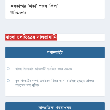
কলকাতায় ‘ঢাকা’ পড়ল ‘প্রিন্স’
মার্চ ৩১, ২০২৬
বাংলা চলচ্চিত্রের সালতামামি
স্পটলাইট
বাংলা সিনেমার আরেকটি ব্যর্থতার বছর ২০২৪
বুক পকেটের গল্প, এভাবেও ফিরে আসা যায়’সহ ২০২৪ সালের
পছন্দের দশ নাটক
সাম্প্রতিক খবরাখবর