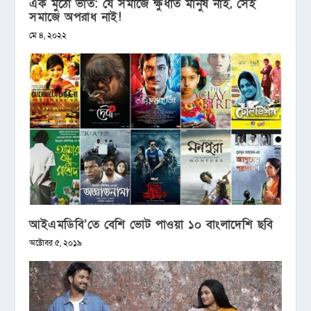
এক মুঠো ভাত: যে সমাজে ক্ষুধার্ত মানুষ নাই, সেই
সমাজে অপরাধ নাই!
মে ৪, ২০২২
আইএমডিবি’তে বেশি ভোট পাওয়া ১০ বাংলাদেশি ছবি
অক্টোবর ৫, ২০১৯