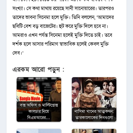
সংখ্যা। সে কথা মাথায় রয়েছে সানী সানোয়ারের। তারপরও
তাদের ভাবনা সিনেমা হলে মুক্তি। তিনি বললেন, ‘আমাদের
ছবিটি বেশ বড় বাজেটের। হুট করে মুক্তি দিলে হবে না।
আমরাও এখন পর্যন্ত সিনেমা হলেই মুক্তি দিতে চাই। তবে
দর্শক হলে আসার পরিমাণ স্বাভাবিক হলেই কেবল মুক্তি
দেব।’
এরকম আরো পড়ুন :
বক্স অফিস ও মাল্টিপ্লেক্স
কালচার নিয়ে
নাসিমা খানের আত্মকথন:
বিএমআরের…
তারকালোকের দিনগুলো