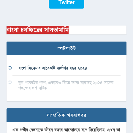
Twitter
বাংলা চলচ্চিত্রের সালতামামি
স্পটলাইট
বাংলা সিনেমার আরেকটি ব্যর্থতার বছর ২০২৪
বুক পকেটের গল্প, এভাবেও ফিরে আসা যায়’সহ ২০২৪ সালের
পছন্দের দশ নাটক
সাম্প্রতিক খবরাখবর
এক গভীর বেদনাকে জীবন রক্ষার আন্দোলনে রূপ দিয়েছিলাম, এখন তা