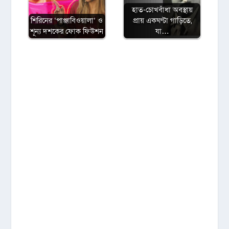
হাত-চোখবাঁধা অবস্থায়
শিরিনের ‘পাঞ্জাবিওয়ালা’ ও
প্রায় একঘণ্টা গাড়িতে,
শূন্য দশকের ফোক ফিউশন
যা…