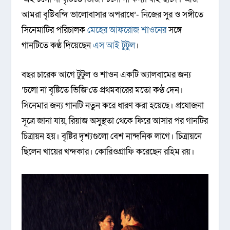
আমরা বৃষ্টিবন্দি ভালোবাসার অপরাধে’- নিজের সুর ও সঙ্গীতে
সিনেমাটির পরিচালক
মেহের আফরোজ শাওনের
সঙ্গে
গানটিতে কণ্ঠ দিয়েছেন
এস আই টুটুল
।
বছর চারেক আগে টুটুল ও শাওন একটি অ্যালবামের জন্য
‘চলো না বৃষ্টিতে ভিজি’তে প্রথমবারের মতো কণ্ঠ দেন।
সিনেমার জন্য গানটি নতুন করে ধারণ করা হয়েছে। প্রযোজনা
সূত্রে জানা যায়, রিয়াজ অসুস্থতা থেকে ফিরে আসার পর গানটির
চিত্রায়ন হয়। বৃষ্টির দৃশ্যগুলো বেশ নান্দনিক লাগে। চিত্রায়নে
ছিলেন খায়ের খন্দকার। কোরিওগ্রাফি করেছেন রহিম রয়।