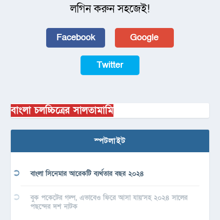
লগিন করুন সহজেই!
Facebook
Google
Twitter
বাংলা চলচ্চিত্রের সালতামামি
স্পটলাইট
বাংলা সিনেমার আরেকটি ব্যর্থতার বছর ২০২৪
বুক পকেটের গল্প, এভাবেও ফিরে আসা যায়’সহ ২০২৪ সালের
পছন্দের দশ নাটক