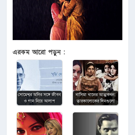
এরকম আরো পড়ুন :
সোমেশ্বর অলির সঙ্গে জীবন
নাসিমা খানের আত্মকথন:
ও গান নিয়ে আলাপ
তারকালোকের দিনগুলো