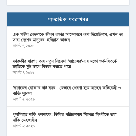
সাম্প্রতিক খবরাখবর
এক গভীর বেদনাকে জীবন রক্ষার আন্দোলনে রূপ দিয়েছিলাম, এখন তা
সারা দেশের মানুষের: ইলিয়াস কাঞ্চন
আগস্ট ৭, ২০২৬
ফারুকীর ধারণা, তার নতুন সিনেমা ‘ব্যাচেলর’-এর মতো তর্ক-বিতর্কে
জাতিকে দুই ভাগে বিভক্ত করতে পারে
আগস্ট ৭, ২০২৬
‘কাগজের নৌকা’র ষাট বছর— যেভাবে প্রেরণা হয়ে আছেন অভিনেত্রী ও
ব্যক্তি সুচন্দা
আগস্ট ৫, ২০২৬
পুলসিরাত নাকি খলনায়ক: ভিকির পরিচালনায় নিশোর বিপরীতে তমা
নাকি মেহজাবীন
আগস্ট ৫, ২০২৬