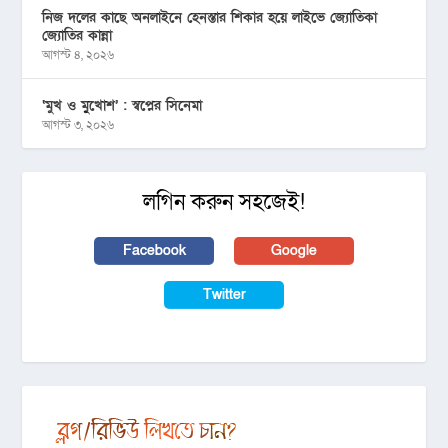
নিজ দলের কাছে অনলাইনে হেনস্তার শিকার হয়ে লাইভে জ্যোতিকা
জ্যোতির কান্না
আগস্ট ৪, ২০২৬
‘মুখ ও মু্খোশ’ : স্বপ্নের সিনেমা
আগস্ট ৩, ২০২৬
লগিন করুন সহজেই!
Facebook
Google
Twitter