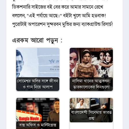
ডিকশনারি সাইজের বই বের করে আমার সামনে রেখে
বললেন, “এই পর্যায়ে আছে।” বইটা খুলে আমি হতবাক!
পুরোটাই অপারেশন সুন্দরবন মুভির জন্য ব্যাকগ্রাউন্ড রিসার্চ!
এরকম আরো পড়ুন :
সোমেশ্বর অলির সঙ্গে জীবন
নাসিমা খানের আত্মকথন:
ও গান নিয়ে আলাপ
তারকালোকের দিনগুলো
বাংলাদেশী সিনেমায় ভারত
প্রশ্ন
বক্স অফিস ও মাল্টিপ্লেক্স