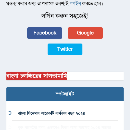
মন্তব্য করার জন্য আপনাকে অবশ্যই
লগইন
করতে হবে।
লগিন করুন সহজেই!
Facebook
Google
Twitter
বাংলা চলচ্চিত্রের সালতামামি
স্পটলাইট
বাংলা সিনেমার আরেকটি ব্যর্থতার বছর ২০২৪
বুক পকেটের গল্প, এভাবেও ফিরে আসা যায়’সহ ২০২৪ সালের