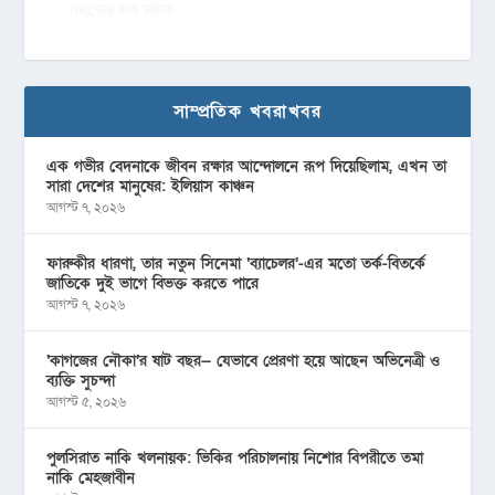
পছন্দের দশ নাটক
সাম্প্রতিক খবরাখবর
এক গভীর বেদনাকে জীবন রক্ষার আন্দোলনে রূপ দিয়েছিলাম, এখন তা
সারা দেশের মানুষের: ইলিয়াস কাঞ্চন
আগস্ট ৭, ২০২৬
ফারুকীর ধারণা, তার নতুন সিনেমা ‘ব্যাচেলর’-এর মতো তর্ক-বিতর্কে
জাতিকে দুই ভাগে বিভক্ত করতে পারে
আগস্ট ৭, ২০২৬
‘কাগজের নৌকা’র ষাট বছর— যেভাবে প্রেরণা হয়ে আছেন অভিনেত্রী ও
ব্যক্তি সুচন্দা
আগস্ট ৫, ২০২৬
পুলসিরাত নাকি খলনায়ক: ভিকির পরিচালনায় নিশোর বিপরীতে তমা
নাকি মেহজাবীন