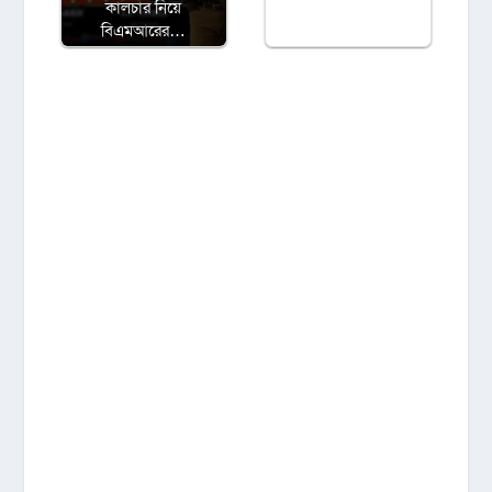
কালচার নিয়ে
বিএমআরের…