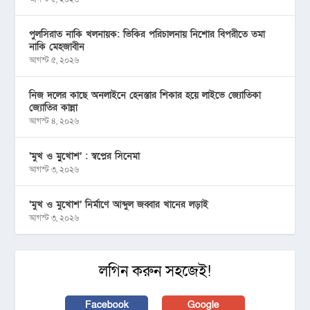
পুলসিরাত নাকি খলনায়ক: ভিকির পরিচালনায় নিশোর বিপরীতে তমা
নাকি মেহজাবীন
আগস্ট ৫, ২০২৬
নিজ দলের কাছে অনলাইনে হেনস্তার শিকার হয়ে লাইভে জ্যোতিকা
জ্যোতির কান্না
আগস্ট ৪, ২০২৬
‘মুখ ও মু্খোশ’ : স্বপ্নের সিনেমা
আগস্ট ৩, ২০২৬
‘মুখ ও মুখোশ’ নির্মাণে আব্দুল জব্বার খানের লড়াই
আগস্ট ৩, ২০২৬
লগিন করুন সহজেই!
Facebook
Google