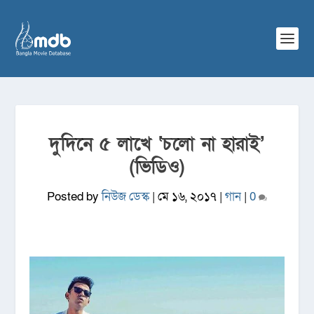
দুদিনে ৫ লাখে ‘চলো না হারাই’
(ভিডিও)
Posted by
নিউজ ডেস্ক
|
মে ১৬, ২০১৭
|
গান
|
0