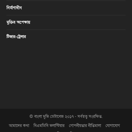
নির্মাণাধীন
মুক্তির অপেক্ষায়
টিজার-ট্রেলার
© বাংলা মুভি ডেটাবেজ ২০১৭ - সর্বস্বত্ত্ব সংরক্ষিত.
আমাদের কথা
বিএমডিবি ভলান্টিয়ার
গোপনীয়তার নীতিমালা
যোগাযোগ