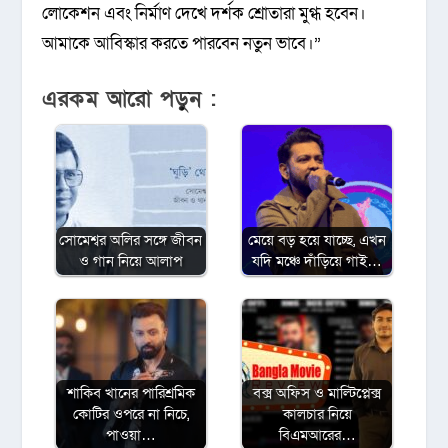
লোকেশন এবং নির্মাণ দেখে দর্শক শ্রোতারা মুগ্ধ হবেন।
আমাকে আবিস্কার করতে পারবেন নতুন ভাবে।”
এরকম আরো পড়ুন :
সোমেশ্বর অলির সঙ্গে জীবন
মেয়ে বড় হয়ে যাচ্ছে, এখন
ও গান নিয়ে আলাপ
যদি মঞ্চে দাঁড়িয়ে গাই…
শাকিব খানের পারিশ্রমিক
বক্স অফিস ও মাল্টিপ্লেক্স
কোটির ওপরে না নিচে,
কালচার নিয়ে
পাওয়া…
বিএমআরের…