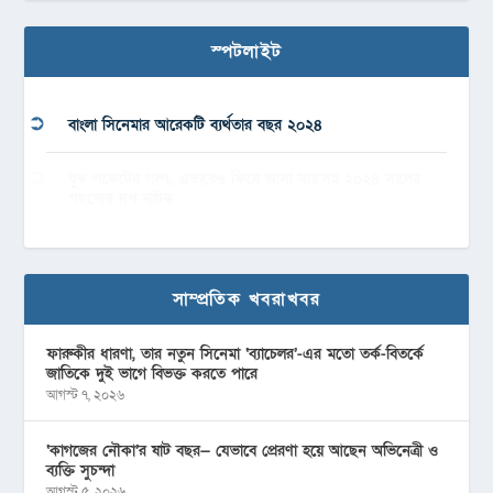
স্পটলাইট
বাংলা সিনেমার আরেকটি ব্যর্থতার বছর ২০২৪
বুক পকেটের গল্প, এভাবেও ফিরে আসা যায়’সহ ২০২৪ সালের
পছন্দের দশ নাটক
সাম্প্রতিক খবরাখবর
ফারুকীর ধারণা, তার নতুন সিনেমা ‘ব্যাচেলর’-এর মতো তর্ক-বিতর্কে
জাতিকে দুই ভাগে বিভক্ত করতে পারে
আগস্ট ৭, ২০২৬
‘কাগজের নৌকা’র ষাট বছর— যেভাবে প্রেরণা হয়ে আছেন অভিনেত্রী ও
ব্যক্তি সুচন্দা
আগস্ট ৫, ২০২৬