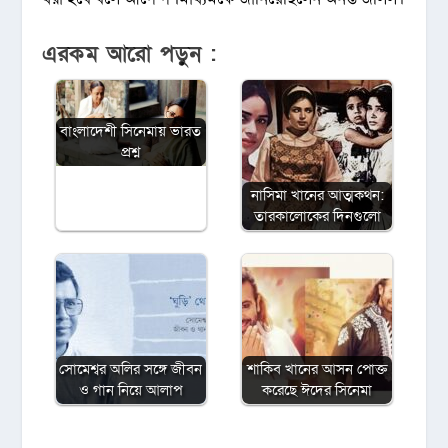
এরকম আরো পড়ুন :
বাংলাদেশী সিনেমায় ভারত
প্রশ্ন
নাসিমা খানের আত্মকথন:
তারকালোকের দিনগুলো
সোমেশ্বর অলির সঙ্গে জীবন
শাকিব খানের আসন পোক্ত
ও গান নিয়ে আলাপ
করেছে ঈদের সিনেমা