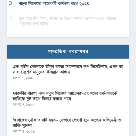
বাংলা সিনেমার আরেকটি ব্যর্থতার বছর ২০২৪
বুক পকেটের গল্প, এভাবেও ফিরে আসা যায়’সহ ২০২৪ সালের
পছন্দের দশ নাটক
সাম্প্রতিক খবরাখবর
এক গভীর বেদনাকে জীবন রক্ষার আন্দোলনে রূপ দিয়েছিলাম, এখন তা
সারা দেশের মানুষের: ইলিয়াস কাঞ্চন
আগস্ট ৭, ২০২৬
ফারুকীর ধারণা, তার নতুন সিনেমা ‘ব্যাচেলর’-এর মতো তর্ক-বিতর্কে
জাতিকে দুই ভাগে বিভক্ত করতে পারে
আগস্ট ৭, ২০২৬
‘কাগজের নৌকা’র ষাট বছর— যেভাবে প্রেরণা হয়ে আছেন অভিনেত্রী ও
ব্যক্তি সুচন্দা
আগস্ট ৫, ২০২৬