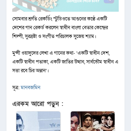
সোমবার শ্রুতি রেকর্ডিং স্টুডিওতে আগুনের কণ্ঠে একটি
দেশের গান রেকর্ড করলেন স্বাধীন বাংলা বেতার কেন্দ্রের
শিল্পী, সুরস্রষ্টা ও সংগীত পরিচালক সুজেয় শ্যাম।
মুন্সী ওয়াদুদের লেখা এ গানের কথা- ‘একটি স্বাধীন দেশ,
একটি স্বাধীন পতাকা, একটি জাতির উত্থান, সার্বভৌম স্বাধীন এ
সত্তা রবে চির অম্লান’।
সূত্র:
মানবজমিন
এরকম আরো পড়ুন :