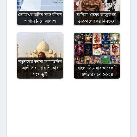
সোমেশ্বর অলির সঙ্গে জীবন
নাসিমা খানের আত্মকথন:
ও গান নিয়ে আলাপ
তারকালোকের দিনগুলো
নতুনদের ভরসা আলাউদ্দিন
আলী এবং দারাশিকোর
বাংলা সিনেমার আরেকটি
সঙ্গে জুটি
ব্যর্থতার বছর ২০২৪