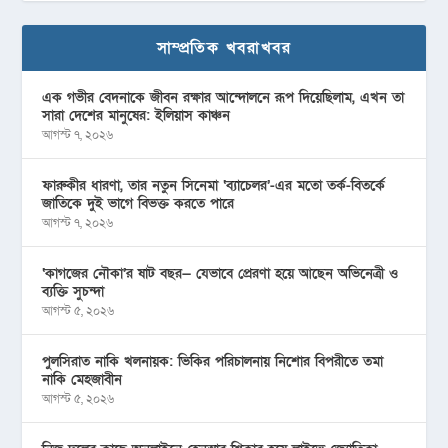
সাম্প্রতিক খবরাখবর
এক গভীর বেদনাকে জীবন রক্ষার আন্দোলনে রূপ দিয়েছিলাম, এখন তা
সারা দেশের মানুষের: ইলিয়াস কাঞ্চন
আগস্ট ৭, ২০২৬
ফারুকীর ধারণা, তার নতুন সিনেমা ‘ব্যাচেলর’-এর মতো তর্ক-বিতর্কে
জাতিকে দুই ভাগে বিভক্ত করতে পারে
আগস্ট ৭, ২০২৬
‘কাগজের নৌকা’র ষাট বছর— যেভাবে প্রেরণা হয়ে আছেন অভিনেত্রী ও
ব্যক্তি সুচন্দা
আগস্ট ৫, ২০২৬
পুলসিরাত নাকি খলনায়ক: ভিকির পরিচালনায় নিশোর বিপরীতে তমা
নাকি মেহজাবীন
আগস্ট ৫, ২০২৬