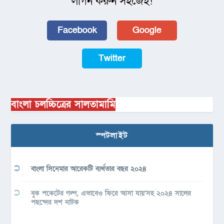
লগিন করুন সহজেই!
Facebook
Google
Twitter
বাংলা চলচ্চিত্রের সালতামামি
স্পটলাইট
বাংলা সিনেমার আরেকটি ব্যর্থতার বছর ২০২৪
বুক পকেটের গল্প, এভাবেও ফিরে আসা যায়’সহ ২০২৪ সালের
পছন্দের দশ নাটক