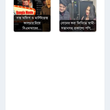
বক্স অফিস ও মাল্টিপ্লেক্স
কালচার নিয়ে
বোনের করা জিডিতে স্বামী-
বিএমআরের…
সন্তানসহ প্রকাশ্যে পপি,…