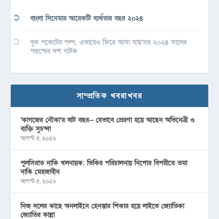
বাংলা সিনেমার আরেকটি ব্যর্থতার বছর ২০২৪
বুক পকেটের গল্প, এভাবেও ফিরে আসা যায়’সহ ২০২৪ সালের
পছন্দের দশ নাটক
সাম্প্রতিক খবরাখবর
‘কাগজের নৌকা’র ষাট বছর— যেভাবে প্রেরণা হয়ে আছেন অভিনেত্রী ও
ব্যক্তি সুচন্দা
আগস্ট ৫, ২০২৬
পুলসিরাত নাকি খলনায়ক: ভিকির পরিচালনায় নিশোর বিপরীতে তমা
নাকি মেহজাবীন
আগস্ট ৫, ২০২৬
নিজ দলের কাছে অনলাইনে হেনস্তার শিকার হয়ে লাইভে জ্যোতিকা
জ্যোতির কান্না