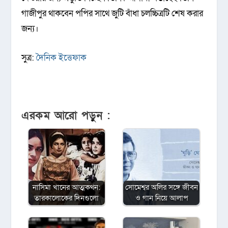
গাজীপুর থাকবেন পপির সাথে জুটি বাঁধা চলচ্চিত্রটি শেষ করার
জন্য।
সুত্র:
দৈনিক ইত্তেফাক
এরকম আরো পড়ুন :
নাসিমা খানের আত্মকথন:
সোমেশ্বর অলির সঙ্গে জীবন
তারকালোকের দিনগুলো
ও গান নিয়ে আলাপ