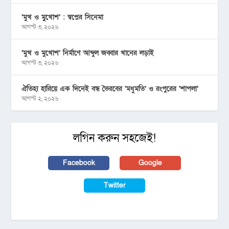
‘মুখ ও মু্খোশ’ : স্বপ্নের সিনেমা
আগস্ট ৩, ২০২৬
‘মুখ ও মুখোশ’ নির্মাণে আব্দুল জব্বার খানের লড়াই
আগস্ট ৩, ২০২৬
ঐতিহ্য হারিয়ে এক দিনেই বন্ধ ভৈরবের ‘মধুমতি’ ও রংপুরের ‘শাপলা’
আগস্ট ২, ২০২৬
লগিন করুন সহজেই!
Facebook
Google
Twitter