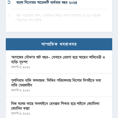
বাংলা সিনেমার আরেকটি ব্যর্থতার বছর ২০২৪
বুক পকেটের গল্প, এভাবেও ফিরে আসা যায়’সহ ২০২৪ সালের
পছন্দের দশ নাটক
সাম্প্রতিক খবরাখবর
‘কাগজের নৌকা’র ষাট বছর— যেভাবে প্রেরণা হয়ে আছেন অভিনেত্রী ও
ব্যক্তি সুচন্দা
আগস্ট ৫, ২০২৬
পুলসিরাত নাকি খলনায়ক: ভিকির পরিচালনায় নিশোর বিপরীতে তমা
নাকি মেহজাবীন
আগস্ট ৫, ২০২৬
নিজ দলের কাছে অনলাইনে হেনস্তার শিকার হয়ে লাইভে জ্যোতিকা
জ্যোতির কান্না
আগস্ট ৪, ২০২৬