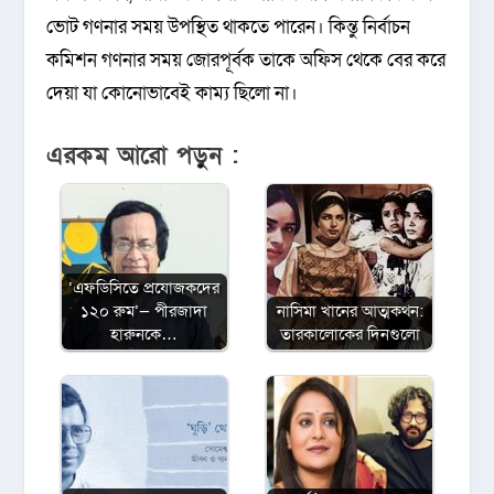
ভোট গণনার সময় উপস্থিত থাকতে পারেন। কিন্তু নির্বাচন
কমিশন গণনার সময় জোরপূর্বক তাকে অফিস থেকে বের করে
দেয়া যা কোনোভাবেই কাম্য ছিলো না।
এরকম আরো পড়ুন :
‌‘এফডিসিতে প্রযোজকদের
১২০ রুম’— পীরজাদা
নাসিমা খানের আত্মকথন:
হারুনকে…
তারকালোকের দিনগুলো