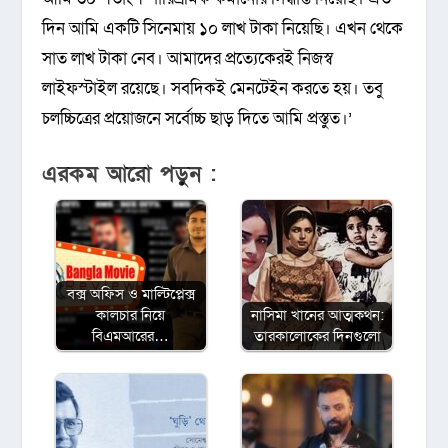
দিন আমি একটি সিনেমায় ১০ লাখ টাকা নিয়েছি। এখন থেকে
সাত লাখ টাকা নেব। আমাদের প্রত্যেকেরই নিজস্ব
লাইফস্টাইল রয়েছে। সবদিকই মেনটেইন করতে হয়। তবু
চলচ্চিত্রের প্রয়োজনে সর্বোচ্চ ছাড় দিতে আমি প্রস্তুত।’
এরকম আরো পড়ুন :
বক্স অফিস ও মাল্টিপ্লেক্স
কালচার নিয়ে
নাসিমা খানের আত্মকথন:
বিএমআরের…
তারকালোকের দিনগুলো