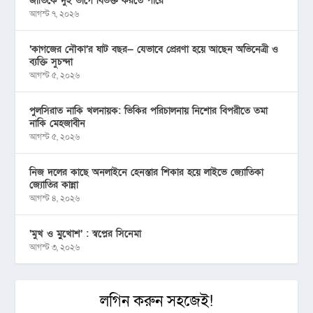
জাতিকে দুই ভাগে বিভক্ত করতে পারে
আগস্ট ৭, ২০২৬
‘কাগজের নৌকা’র ষাট বছর— যেভাবে প্রেরণা হয়ে আছেন অভিনেত্রী ও
ব্যক্তি সুচন্দা
আগস্ট ৫, ২০২৬
পুলসিরাত নাকি খলনায়ক: ভিকির পরিচালনায় নিশোর বিপরীতে তমা
নাকি মেহজাবীন
আগস্ট ৫, ২০২৬
নিজ দলের কাছে অনলাইনে হেনস্তার শিকার হয়ে লাইভে জ্যোতিকা
জ্যোতির কান্না
আগস্ট ৪, ২০২৬
‘মুখ ও মু্খোশ’ : স্বপ্নের সিনেমা
আগস্ট ৩, ২০২৬
লগিন করুন সহজেই!