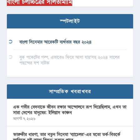
বাংলা চলচ্চিত্রের সালতামামি
স্পটলাইট
বাংলা সিনেমার আরেকটি ব্যর্থতার বছর ২০২৪
বুক পকেটের গল্প, এভাবেও ফিরে আসা যায়’সহ ২০২৪ সালের
পছন্দের দশ নাটক
সাম্প্রতিক খবরাখবর
এক গভীর বেদনাকে জীবন রক্ষার আন্দোলনে রূপ দিয়েছিলাম, এখন তা
সারা দেশের মানুষের: ইলিয়াস কাঞ্চন
আগস্ট ৭, ২০২৬
ফারুকীর ধারণা, তার নতুন সিনেমা ‘ব্যাচেলর’-এর মতো তর্ক-বিতর্কে