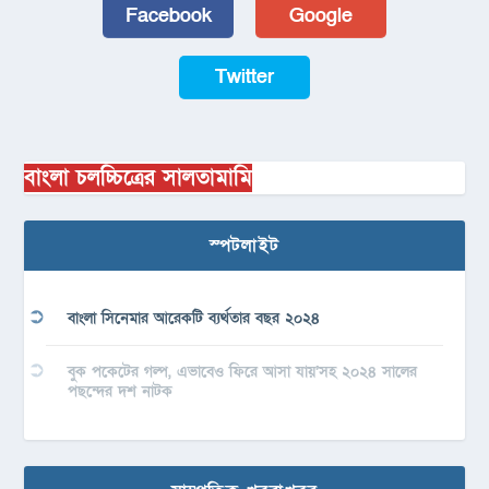
Facebook
Google
Twitter
বাংলা চলচ্চিত্রের সালতামামি
স্পটলাইট
বাংলা সিনেমার আরেকটি ব্যর্থতার বছর ২০২৪
বুক পকেটের গল্প, এভাবেও ফিরে আসা যায়’সহ ২০২৪ সালের
পছন্দের দশ নাটক