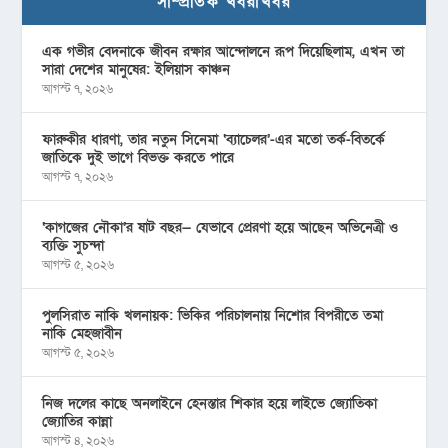
সাম্প্রতিক খবরাখবর
এক গভীর বেদনাকে জীবন রক্ষার আন্দোলনে রূপ দিয়েছিলাম, এখন তা
সারা দেশের মানুষের: ইলিয়াস কাঞ্চন
আগস্ট ৭, ২০২৬
ফারুকীর ধারণা, তার নতুন সিনেমা ‘ব্যাচেলর’-এর মতো তর্ক-বিতর্কে
জাতিকে দুই ভাগে বিভক্ত করতে পারে
আগস্ট ৭, ২০২৬
‘কাগজের নৌকা’র ষাট বছর— যেভাবে প্রেরণা হয়ে আছেন অভিনেত্রী ও
ব্যক্তি সুচন্দা
আগস্ট ৫, ২০২৬
পুলসিরাত নাকি খলনায়ক: ভিকির পরিচালনায় নিশোর বিপরীতে তমা
নাকি মেহজাবীন
আগস্ট ৫, ২০২৬
নিজ দলের কাছে অনলাইনে হেনস্তার শিকার হয়ে লাইভে জ্যোতিকা
জ্যোতির কান্না
আগস্ট ৪, ২০২৬