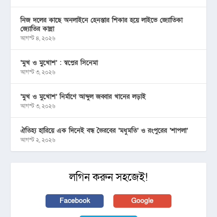
নিজ দলের কাছে অনলাইনে হেনস্তার শিকার হয়ে লাইভে জ্যোতিকা
জ্যোতির কান্না
আগস্ট ৪, ২০২৬
‘মুখ ও মু্খোশ’ : স্বপ্নের সিনেমা
আগস্ট ৩, ২০২৬
‘মুখ ও মুখোশ’ নির্মাণে আব্দুল জব্বার খানের লড়াই
আগস্ট ৩, ২০২৬
ঐতিহ্য হারিয়ে এক দিনেই বন্ধ ভৈরবের ‘মধুমতি’ ও রংপুরের ‘শাপলা’
আগস্ট ২, ২০২৬
লগিন করুন সহজেই!
Facebook
Google