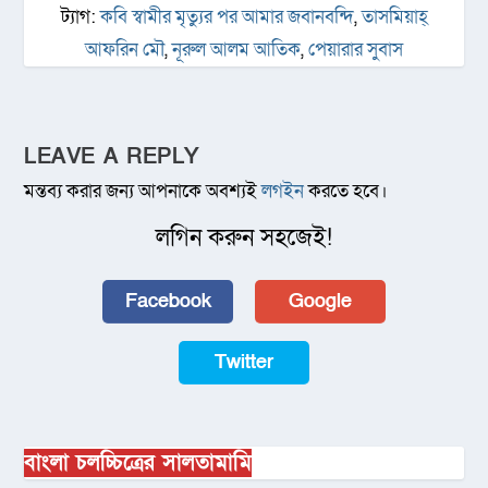
ট্যাগ:
কবি স্বামীর মৃত্যুর পর আমার জবানবন্দি
,
তাসমিয়াহ্
আফরিন মৌ
,
নূরুল আলম আতিক
,
পেয়ারার সুবাস
LEAVE A REPLY
মন্তব্য করার জন্য আপনাকে অবশ্যই
লগইন
করতে হবে।
লগিন করুন সহজেই!
Facebook
Google
Twitter
বাংলা চলচ্চিত্রের সালতামামি