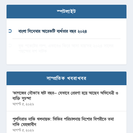
স্পটলাইট
বাংলা সিনেমার আরেকটি ব্যর্থতার বছর ২০২৪
বুক পকেটের গল্প, এভাবেও ফিরে আসা যায়’সহ ২০২৪ সালের
পছন্দের দশ নাটক
সাম্প্রতিক খবরাখবর
‘কাগজের নৌকা’র ষাট বছর— যেভাবে প্রেরণা হয়ে আছেন অভিনেত্রী ও
ব্যক্তি সুচন্দা
আগস্ট ৫, ২০২৬
পুলসিরাত নাকি খলনায়ক: ভিকির পরিচালনায় নিশোর বিপরীতে তমা
নাকি মেহজাবীন
আগস্ট ৫, ২০২৬