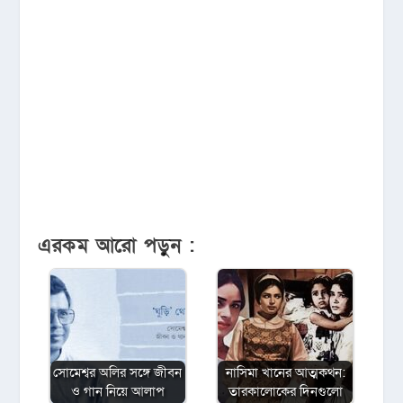
এরকম আরো পড়ুন :
সোমেশ্বর অলির সঙ্গে জীবন
নাসিমা খানের আত্মকথন:
ও গান নিয়ে আলাপ
তারকালোকের দিনগুলো