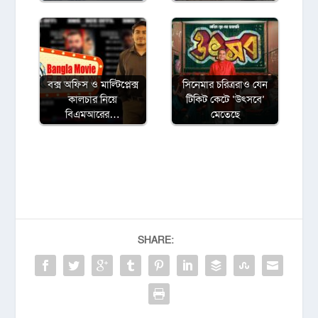
বক্স অফিস ও মাল্টিপ্লেক্স
সিনেমার চরিত্ররাও যেন
কালচার নিয়ে
টিকিট কেটে ‘উৎসবে’
বিএমআরের…
মেতেছে
SHARE: