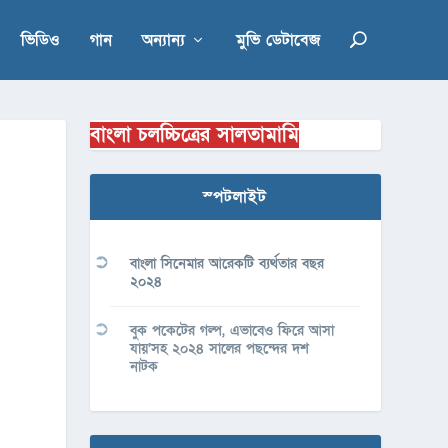
ভিডিও
গান
অন্যান্য
মুভি ডেটাবেজ
বাংলা চলচ্চিত্রের সালতামামি
স্পটলাইট
বাংলা সিনেমার আরেকটি ব্যর্থতার বছর
২০২৪
বুক পকেটের গল্প, এভাবেও ফিরে আসা
যায়’সহ ২০২৪ সালের পছন্দের দশ
নাটক