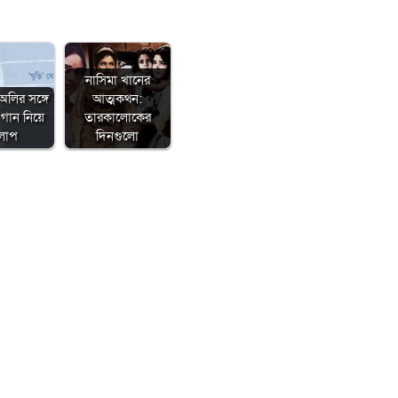
নাসিমা খানের
অলির সঙ্গে
আত্মকথন:
গান নিয়ে
তারকালোকের
লাপ
দিনগুলো