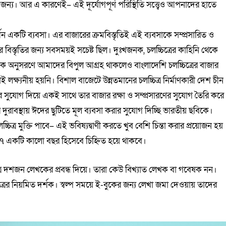
জন্য। আর এ কারণেই– এই দূর্যোগপূর্ণ পরিস্থিতি সত্ত্বেও আপনাদের হাতে
্শন একটি ব্যবসা। এর বাজারের ক্রমবিস্তৃতিই এই ব্যবসাকে সম্প্রসারিত ও
াজার বিস্তৃতির জন্য সবসময়ই সচেষ্ট ছিল। দুঃখজনক, চলচ্চিত্রের কাহিনি থেকে
 ভারতকে অনুসরণে আমাদের বিপুল আগ্রহ থাকলেও বাংলাদেশি চলচ্চিত্রের বাজার
 লক্ষ্যনীয় হয়নি। বিশাল বাজেটে উন্নতমানের চলচ্চিত্র নির্মাণকারী দেশ চীন
শনের সুযোগ দিয়ে একই সাথে তার বাজার রক্ষা ও সম্প্রসারণের সুযোগ তৈরি করে
দুরাবস্থায় ঈদের ছুটিতে মূল ব্যবসা করার সুযোগ দিচ্ছি ভারতীয় ছবিকে।
িত্র মুক্তি পাবে– এই ভবিষ্যদ্বাণী করতে খুব বেশি চিন্তা করার প্রয়োজন হয়
২০১৭ একটি কালো বছর হিসেবে চিহ্নিত হয়ে থাকবে।
ত্র দশজন লেখকের প্রবন্ধ দিয়ে। তারা কেউ বিখ্যাত লেখক বা গবেষক নন।
চিত্রের নিয়মিত দর্শক। স্বল্প সময়ে ই-বুকের জন্য লেখা জমা দেওয়ায় তাদের