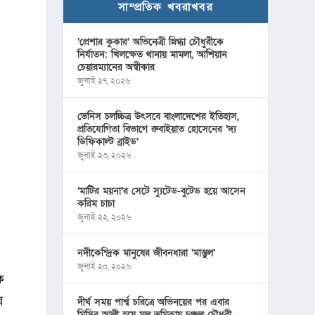
সাম্প্রতিক খবরাখবর
‘প্রেশার কুকার’ অভিনেত্রী স্নিগ্ধা চৌধুরীকে
নির্যাতন: খিলক্ষেত থানায় মামলা, আশিয়ান
চেয়ারম্যানের অস্বীকার
জুলাই ২৭, ২০২৬
ভেনিস চলচ্চিত্র উৎসবে বাংলাদেশের ইতিহাস,
প্রতিযোগিতা বিভাগে রুবাইয়াত হোসেনের ‘দ্য
ডিফিকাল্ট ব্রাইড’
জুলাই ২৩, ২০২৬
‘মাটির ময়না’র সেটে স্যুটেড-বুটেড হয়ে আসেন
করিম চাচা
জুলাই ২২, ২০২৬
নদীকেন্দ্রিক মানুষের জীবনধারা ‘মাস্তুল’
জুলাই ২০, ২০২৬
ক
ন
দীর্ঘ সময় পার্শ্ব চরিত্রে অভিনয়ের পর এবার
মিসির আলী হয়ে মূল ভূমিকায় চঞ্চল চৌধুরী