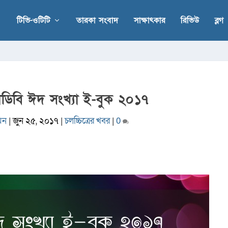
টিভি-ওটিটি
তারকা সংবাদ
সাক্ষাৎকার
রিভিউ
ব্লগ
মডিবি ঈদ সংখ্যা ই-বুক ২০১৭
িন
|
জুন ২৫, ২০১৭
|
চলচ্চিত্রের খবর
|
0