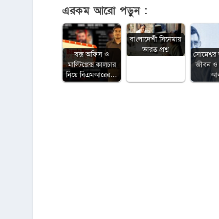
এরকম আরো পড়ুন :
বাংলাদেশী সিনেমায়
ভারত প্রশ্ন
বক্স অফিস ও
সোমেশ্বর 
মাল্টিপ্লেক্স কালচার
জীবন ও 
নিয়ে বিএমআরের…
আ