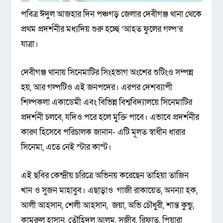
পবিত্র ঈদুল আজহার দিন পঞ্চগড় জেলার দেবীগঞ্জ থানা থেকে
প্রথম প্রদর্শনীর মধ্যদিয় শুরু হচ্ছে ‘আহত ফুলের গল্প’র
যাত্রা।
দেবীগঞ্জ থানায় সিনেমাটির সিংহভাগ অংশের শুটিংও সম্পন্ন
হয়, আর গল্পটিও এই জনপদের। এরপর দেশব্যাপী
শিল্পকলা একাডেমী এবং বিভিন্ন বিশ্ববিদ্যালয়ে সিনেমাটির
প্রদর্শনী চলবে, যদিও পরে হলে মুক্তি পাবে। এভাবে প্রদর্শনীর
কারণ হিসেবে পরিচালক জানান- এটি মূলত স্বাধীন ধারার
সিনেমা, এতে নেই স্টার কাস্ট।
এই ছবির কেন্দ্রীয় চরিত্রে অভিনয় করেছেন তাহিয়া তাজিন
খান ও সুজন মাহাবুব। এছাড়াও গাজী রাকায়েত, অনন্যা হক,
আলী আহসান, শেলী আহসান, জয়া, অভি চৌধুরী, শান্ত কুন্ডু,
কামরুল হাসান, তৌহিদুল আলম, সজীব, রিফাত, পিয়ারা