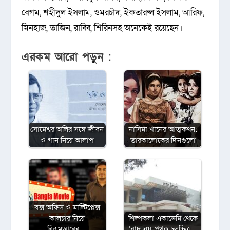
বেগম, শহীদুল ইসলাম, ওমরচাঁদ, ইকতারুল ইসলাম, আরিফ,
মিনহাজ, তাজিন, রাব্বি, শিরিনসহ অনেকেই রয়েছেন।
এরকম আরো পড়ুন :
সোমেশ্বর অলির সঙ্গে জীবন
নাসিমা খানের আত্মকথন:
ও গান নিয়ে আলাপ
তারকালোকের দিনগুলো
বক্স অফিস ও মাল্টিপ্লেক্স
কালচার নিয়ে
শিল্পকলা একাডেমি থেকে
বিএমআরের…
‘বাদ নয়, পৃথক চলচ্চিত্র…