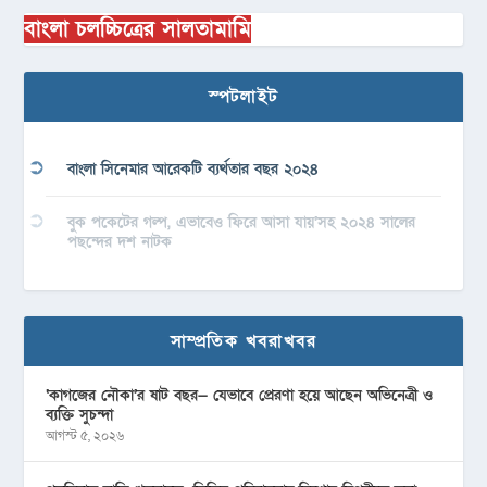
বাংলা চলচ্চিত্রের সালতামামি
স্পটলাইট
বাংলা সিনেমার আরেকটি ব্যর্থতার বছর ২০২৪
বুক পকেটের গল্প, এভাবেও ফিরে আসা যায়’সহ ২০২৪ সালের
পছন্দের দশ নাটক
সাম্প্রতিক খবরাখবর
‘কাগজের নৌকা’র ষাট বছর— যেভাবে প্রেরণা হয়ে আছেন অভিনেত্রী ও
ব্যক্তি সুচন্দা
আগস্ট ৫, ২০২৬