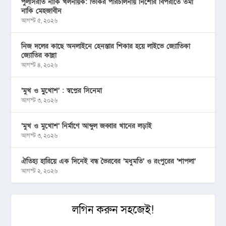
পুলসিরাত নাকি খলনায়ক: ভিকির পরিচালনায় নিশোর বিপরীতে তমা
নাকি মেহজাবীন
আগস্ট ৫, ২০২৬
নিজ দলের কাছে অনলাইনে হেনস্তার শিকার হয়ে লাইভে জ্যোতিকা
জ্যোতির কান্না
আগস্ট ৪, ২০২৬
‘মুখ ও মু্খোশ’ : স্বপ্নের সিনেমা
আগস্ট ৩, ২০২৬
‘মুখ ও মুখোশ’ নির্মাণে আব্দুল জব্বার খানের লড়াই
আগস্ট ৩, ২০২৬
ঐতিহ্য হারিয়ে এক দিনেই বন্ধ ভৈরবের ‘মধুমতি’ ও রংপুরের ‘শাপলা’
আগস্ট ২, ২০২৬
লগিন করুন সহজেই!