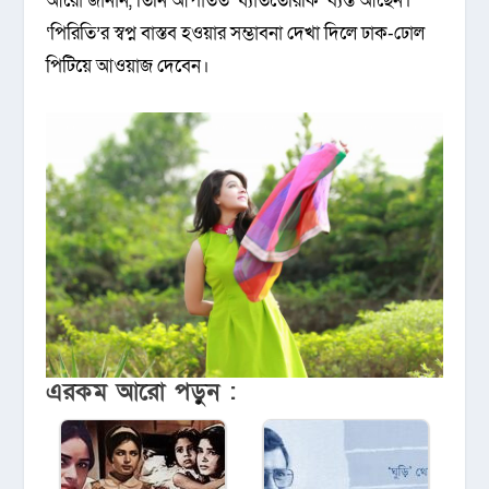
আরো জানান, তিনি আপাতত ‘ধ্যাততেরিকি’ ব্যস্ত আছেন।
‘পিরিতি’র স্বপ্ন বাস্তব হওয়ার সম্ভাবনা দেখা দিলে ঢাক-ঢোল
পিটিয়ে আওয়াজ দেবেন।
এরকম আরো পড়ুন :