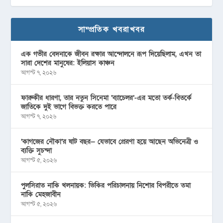
সাম্প্রতিক খবরাখবর
এক গভীর বেদনাকে জীবন রক্ষার আন্দোলনে রূপ দিয়েছিলাম, এখন তা
সারা দেশের মানুষের: ইলিয়াস কাঞ্চন
আগস্ট ৭, ২০২৬
ফারুকীর ধারণা, তার নতুন সিনেমা ‘ব্যাচেলর’-এর মতো তর্ক-বিতর্কে
জাতিকে দুই ভাগে বিভক্ত করতে পারে
আগস্ট ৭, ২০২৬
‘কাগজের নৌকা’র ষাট বছর— যেভাবে প্রেরণা হয়ে আছেন অভিনেত্রী ও
ব্যক্তি সুচন্দা
আগস্ট ৫, ২০২৬
পুলসিরাত নাকি খলনায়ক: ভিকির পরিচালনায় নিশোর বিপরীতে তমা
নাকি মেহজাবীন
আগস্ট ৫, ২০২৬