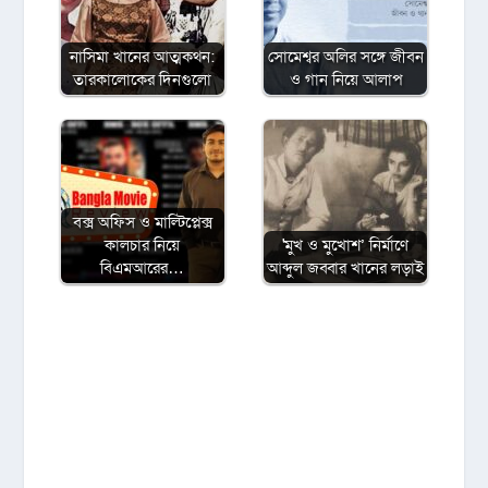
নাসিমা খানের আত্মকথন:
সোমেশ্বর অলির সঙ্গে জীবন
তারকালোকের দিনগুলো
ও গান নিয়ে আলাপ
বক্স অফিস ও মাল্টিপ্লেক্স
কালচার নিয়ে
'মুখ ও মুখোশ’ নির্মাণে
বিএমআরের…
আব্দুল জব্বার খানের লড়াই