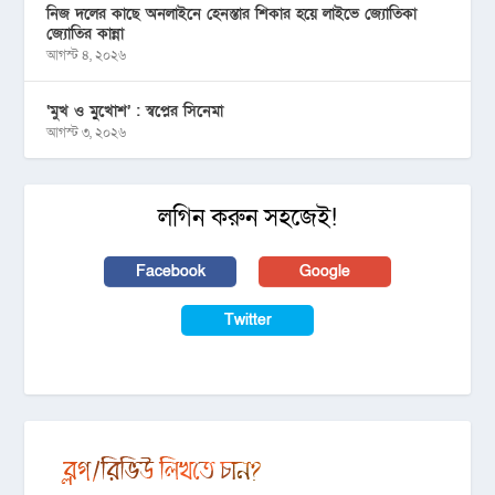
নিজ দলের কাছে অনলাইনে হেনস্তার শিকার হয়ে লাইভে জ্যোতিকা
জ্যোতির কান্না
আগস্ট ৪, ২০২৬
‘মুখ ও মু্খোশ’ : স্বপ্নের সিনেমা
আগস্ট ৩, ২০২৬
লগিন করুন সহজেই!
Facebook
Google
Twitter