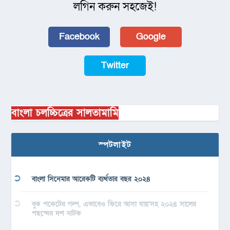
লগিন করুন সহজেই!
Facebook
Google
Twitter
বাংলা চলচ্চিত্রের সালতামামি
স্পটলাইট
বাংলা সিনেমার আরেকটি ব্যর্থতার বছর ২০২৪
বুক পকেটের গল্প, এভাবেও ফিরে আসা যায়’সহ ২০২৪ সালের
পছন্দের দশ নাটক