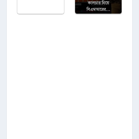
কালচার নিয়ে
বিএমআরের…