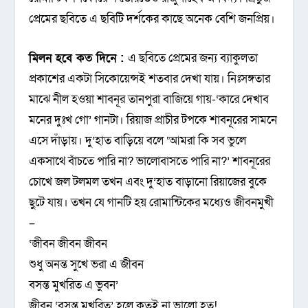
প্রেমের ছবিতে এ ছবিটি দর্শকের কাছে অনেক বেশি জনপ্রিয়।
মিলন হবে কত দিনে :
এ ছবিতে প্রেমের জন্য ব্যাকুলতা
প্রকাশের একটা সিকোয়েন্সই শতবার দেখা যায়। নিঃসঙ্গতার
মাঝে নীল হওয়া শাবনূর তানপুরা বাজিয়ে গায়-‘কারে দেখাব
মনের দুঃখ গো’ গানটা। রিয়াজ প্রাচীর টপকে শাবনূরের সামনে
এসে দাঁড়ায়। দু’হাত বাড়িয়ে বলে ‘আমরা কি সব ভুলে
একসাথে বাঁচতে পারি না? ভালোবাসতে পারি না?’ শাবনূরের
চোখে জল টলমল তখন এবং দু’হাত বাড়ানো রিয়াজের বুকে
ছুটে যায়। তখন যে গানটি হয় রোমান্টিকের মধ্যেও জীবনমুখী
–
‘জীবন জীবন জীবন
শুধু অনন্ত সুখে ভরা এ জীবন
বসন্ত মুখরিত এ ভুবন’
জীবন ‘বসন্ত মুখরিত’ হলে কতই না ভালো হত!