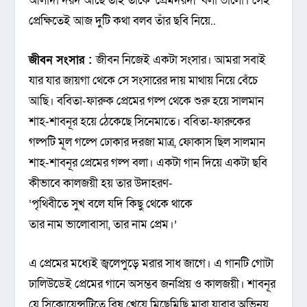
আলাদা দরদ আছে তাই তাঁকে ‘প্রেমদরদী’ বলা ভালো। সেই
প্রেক্ষিতেই আজ দুটি কথা বলব তাঁর ছবি নিয়ে..
জীবন সংসার :
জীবন নিজেই একটা সংসার। আমরা সবাই
যার যার জায়গা থেকে সে সংসারের দায় মাথায় নিয়ে বেঁচে
আছি। ববিতা-ফারুক প্রেমের গল্প থেকে শুরু হয়ে সালমান
শাহ-শাবনূর হয়ে ঠেকেছে সিনেমাতে। ববিতা-ফারুকের
গল্পটি মূল গল্পে ঢোকার দরজা মাত্র, ফোকাস ছিল সালমান
শাহ-শাবনূর প্রেমের গল্প বলা। একটা গান দিয়ে একটা ছবি
কীভাবে কালজয়ী হয় তার উদাহরণ-
‘পৃথিবীতে সুখ বলে যদি কিছু থেকে থাকে
তার নাম ভালোবাসা, তার নাম প্রেম।’
এ প্রেমের মধ্যেই জ্বলেপুড়ে মরার সাধ জাগে। এ গানটি গোটা
ঢালিউডেই প্রেমের গানে অসম্ভব জনপ্রিয় ও কালজয়ী। শাবনূর
যে সিকোয়েন্সটিতে বিষ খেয়ে মিছেমিছি মারা যাবার অভিনয়