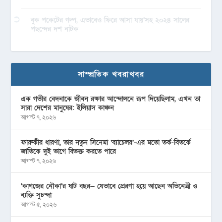
বুক পকেটের গল্প, এভাবেও ফিরে আসা যায়’সহ ২০২৪ সালের
পছন্দের দশ নাটক
সাম্প্রতিক খবরাখবর
এক গভীর বেদনাকে জীবন রক্ষার আন্দোলনে রূপ দিয়েছিলাম, এখন তা
সারা দেশের মানুষের: ইলিয়াস কাঞ্চন
আগস্ট ৭, ২০২৬
ফারুকীর ধারণা, তার নতুন সিনেমা ‘ব্যাচেলর’-এর মতো তর্ক-বিতর্কে
জাতিকে দুই ভাগে বিভক্ত করতে পারে
আগস্ট ৭, ২০২৬
‘কাগজের নৌকা’র ষাট বছর— যেভাবে প্রেরণা হয়ে আছেন অভিনেত্রী ও
ব্যক্তি সুচন্দা
আগস্ট ৫, ২০২৬