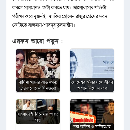
করলে সালমানও সেটা করতে যায়। ভালোবাসার শক্তিটা
পরীক্ষা করে দুজনই। জাকির হোসেন রাজুর প্রেমের দরদ
ফোটাতে সালমান-শাবনূর তুলনাহীন।
এরকম আরো পড়ুন :
নাসিমা খানের আত্মকথন:
সোমেশ্বর অলির সঙ্গে জীবন
তারকালোকের দিনগুলো
ও গান নিয়ে আলাপ
বাংলাদেশী সিনেমায় ভারত
প্রশ্ন
বক্স অফিস ও মাল্টিপ্লেক্স