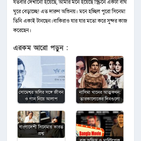
যতবার দেখানো হয়েছে, আমার মনে হয়েছে স্ক্রিনে একটা বাঘ
ঘুরে বেড়াচ্ছে! এত দারুণ অভিনয়। মনে হচ্ছিল পুরো সিনেমা
তিনি একাই টানছেন।বাকিরাও যার যার মতো করে সুন্দর কাজ
করেছেন।
এরকম আরো পড়ুন :
সোমেশ্বর অলির সঙ্গে জীবন
নাসিমা খানের আত্মকথন:
ও গান নিয়ে আলাপ
তারকালোকের দিনগুলো
বাংলাদেশী সিনেমায় ভারত
প্রশ্ন
বক্স অফিস ও মাল্টিপ্লেক্স