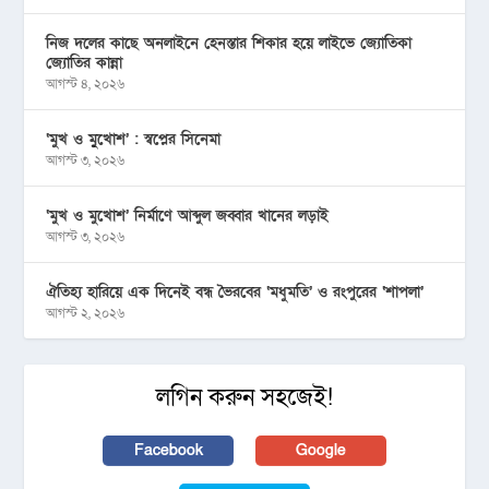
নিজ দলের কাছে অনলাইনে হেনস্তার শিকার হয়ে লাইভে জ্যোতিকা
জ্যোতির কান্না
আগস্ট ৪, ২০২৬
‘মুখ ও মু্খোশ’ : স্বপ্নের সিনেমা
আগস্ট ৩, ২০২৬
‘মুখ ও মুখোশ’ নির্মাণে আব্দুল জব্বার খানের লড়াই
আগস্ট ৩, ২০২৬
ঐতিহ্য হারিয়ে এক দিনেই বন্ধ ভৈরবের ‘মধুমতি’ ও রংপুরের ‘শাপলা’
আগস্ট ২, ২০২৬
লগিন করুন সহজেই!
Facebook
Google