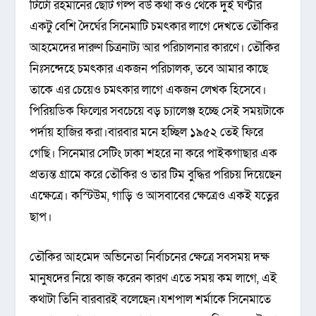
টিটো রহমানের ছোট গল্প বউ কথা কও থেকে দুই ঘণ্টার
একটু বেশি দৈর্ঘের সিনেমাটি চমৎকার লাগে দেখতে তৌকির
আহমেদের দারুণ চিত্রনাট্য আর পরিচালনার কারণে। তৌকির
নিঃসন্দেহে চমৎকার একজন পরিচালক, তবে আমার কাছে
তাকে এর চেয়েও চমৎকার লাগে একজন লেখক হিসেবে।
পিরিয়ডিক ফিল্মের সবচেয়ে বড় চ্যালেঞ্জ হচ্ছে সেই সময়টাকে
পর্দায় হাজির করা।বারবার মনে হচ্ছিল ১৯৫২ তেই ফিরে
গেছি। সিনেমার সেটিং ঢাকা শহরে না করে পাইকগাছার এক
প্রত্যন্ত গ্রামে করে তৌকির ও তার টিম বুদ্ধির পরিচয় দিয়েছেন
এক্ষেত্রে। কস্টিউম, গাড়ি ও আসবাবের ক্ষেত্রেও একই যত্নের
ছাপ।
তৌকির আহমেদ অভিনেতা নির্বাচনের ক্ষেত্রে সবসময় দক্ষ
মানুষদের নিয়ে কাজ করেন কারণ এতে সময় কম লাগে, এই
কথাটা তিনি বারবারই বলেছেন।যশপাল শর্মাকে সিনেমাতে