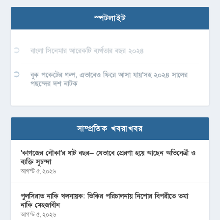
স্পটলাইট
বাংলা সিনেমার আরেকটি ব্যর্থতার বছর ২০২৪
বুক পকেটের গল্প, এভাবেও ফিরে আসা যায়’সহ ২০২৪ সালের
পছন্দের দশ নাটক
সাম্প্রতিক খবরাখবর
‘কাগজের নৌকা’র ষাট বছর— যেভাবে প্রেরণা হয়ে আছেন অভিনেত্রী ও
ব্যক্তি সুচন্দা
আগস্ট ৫, ২০২৬
পুলসিরাত নাকি খলনায়ক: ভিকির পরিচালনায় নিশোর বিপরীতে তমা
নাকি মেহজাবীন
আগস্ট ৫, ২০২৬