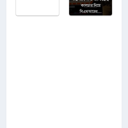
কালচার নিয়ে
বিএমআরের…