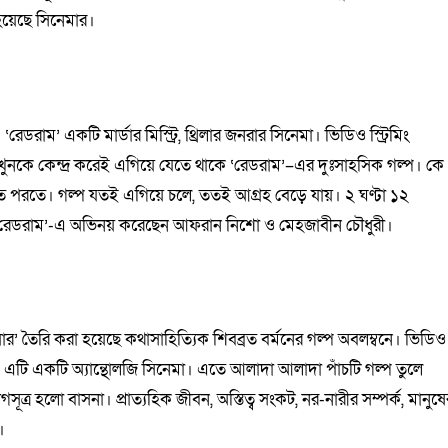
হয়েছে সিনেমার।
ডরাম’ একটি মার্ডার মিস্ট্রি, থ্রিলার জনরার সিনেমা। ভিডিও স্ট্রিমিং
কটি খুনকে কেন্দ্র করেই এগিয়ে যেতে থাকে ‘রেডরাম’–এর দুঃসাহসিক গল্প। কে
রতে পরতে। গল্প যতই এগিয়ে চলে, ততই আগ্রহ বেড়ে যায়। ২ ঘণ্টা ১২
়। ‘রেডরাম’-এ অভিনয় করেছেন আফরান নিশো ও মেহজাবীন চৌধুরী।
়ার’ তৈরি করা হয়েছে কথাসাহিত্যিক শিবব্রত বর্মনের গল্প অবলম্বনে। ভিডিও
িল্মটি। এটি একটি অ্যান্থোলজি সিনেমা। এতে আলাদা আলাদা পাঁচটি গল্প তুলে
্র হলো বাসনা। প্রাত্যহিক জীবন, অস্তিত্ব সংকট, নর-নারীর সম্পর্ক, মানুষে
।