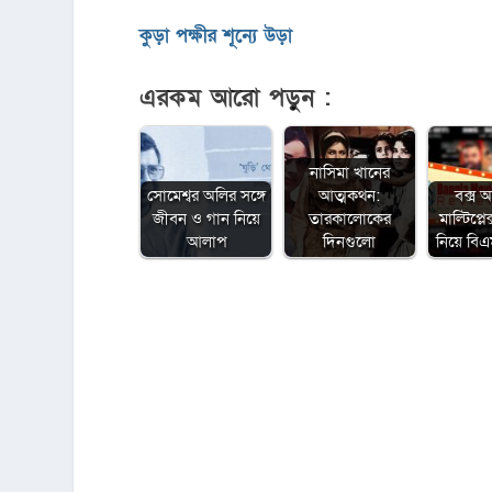
কুড়া পক্ষীর শূন্যে উড়া
এরকম আরো পড়ুন :
নাসিমা খানের
সোমেশ্বর অলির সঙ্গে
আত্মকথন:
বক্স 
জীবন ও গান নিয়ে
তারকালোকের
মাল্টিপ্ল
আলাপ
দিনগুলো
নিয়ে ব