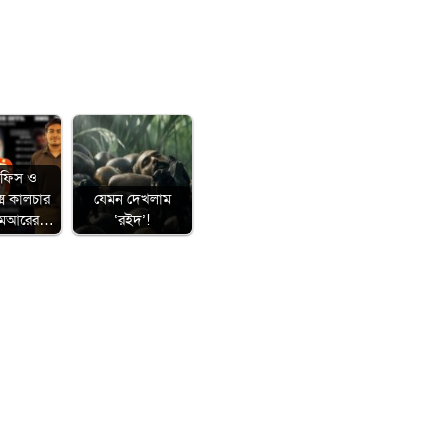
অফিস ও
েক্স কালচার
যেমন দেখলাম
িএমআরের…
‘রইদ’!