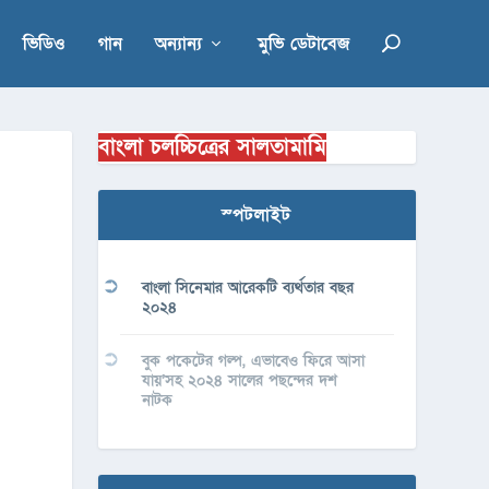
ভিডিও
গান
অন্যান্য
মুভি ডেটাবেজ
বাংলা চলচ্চিত্রের সালতামামি
স্পটলাইট
বাংলা সিনেমার আরেকটি ব্যর্থতার বছর
২০২৪
বুক পকেটের গল্প, এভাবেও ফিরে আসা
যায়’সহ ২০২৪ সালের পছন্দের দশ
নাটক