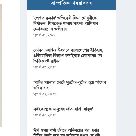
সাম্প্রতিক খবরাখবর
‘প্রেশার কুকার’ অভিনেত্রী স্নিগ্ধা চৌধুরীকে
নির্যাতন: খিলক্ষেত থানায় মামলা, আশিয়ান
চেয়ারম্যানের অস্বীকার
জুলাই ২৭, ২০২৬
ভেনিস চলচ্চিত্র উৎসবে বাংলাদেশের ইতিহাস,
প্রতিযোগিতা বিভাগে রুবাইয়াত হোসেনের ‘দ্য
ডিফিকাল্ট ব্রাইড’
জুলাই ২৩, ২০২৬
‘মাটির ময়না’র সেটে স্যুটেড-বুটেড হয়ে আসেন
করিম চাচা
জুলাই ২২, ২০২৬
নদীকেন্দ্রিক মানুষের জীবনধারা ‘মাস্তুল’
জুলাই ২০, ২০২৬
দীর্ঘ সময় পার্শ্ব চরিত্রে অভিনয়ের পর এবার
মিসির আলী হয়ে মূল ভূমিকায় চঞ্চল চৌধুরী