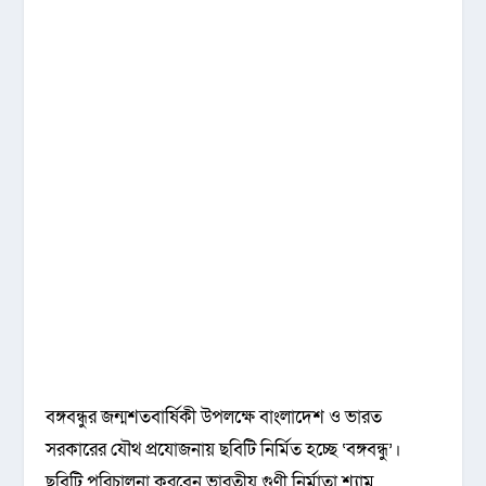
বঙ্গবন্ধুর জন্মশতবার্ষিকী উপলক্ষে বাংলাদেশ ও ভারত
সরকারের যৌথ প্রযোজনায় ছবিটি নির্মিত হচ্ছে ‘বঙ্গবন্ধু’।
ছবিটি পরিচালনা করবেন ভারতীয় গুণী নির্মাতা শ্যাম