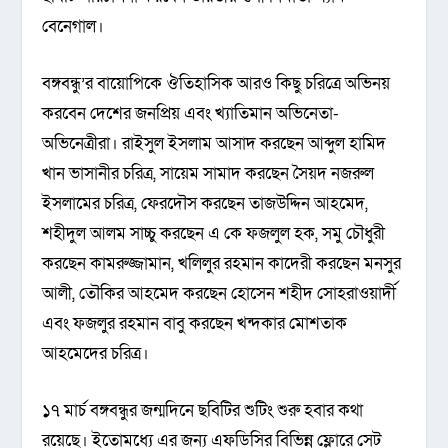
বেনেগাল।
বঙ্গবন্ধু’র বায়োপিকে ঔতিহাসিক আরও কিছু চরিত্রে অভিনয়
করবেন দেশের জনপ্রিয় এবং খ্যাতিমান অভিনেতা-
অভিনেত্রীরা। রাইসুল ইসলাম আসাদ করছেন আব্দুল হামিদ
খান ভাসানীর চরিত্র, সায়েম সামাদ করছেন সৈয়দ নজরুল
ইসলামের চরিত্র, ফেরদৌস করছেন তাজউদ্দিন আহমেদ,
শহীদুল আলম সাচ্চু করছেন এ কে ফজলুল হক, সমু চৌধুরী
করছেন কামরুজ্জামান, খলিলুর রহমান কাদেরী করছেন মনসুর
আলী, তৌকির আহমেদ করছেন হোসেন শহীদ সোহরাওয়ার্দী
এবং ফজলুর রহমান বাবু করছেন খন্দকার মোশতাক
আহমেদের চরিত্র।
১৭ মার্চ বঙ্গবন্ধুর জন্মদিনে ছবিটির শুটিং শুরু হবার কথা
রয়েছে। ইতোমধ্যে এর জন্য এফডিসির বিভিন্ন ফ্লোরে সেট