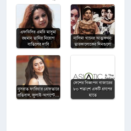
এফডিসির এমডি মাসুমা
রহমান তানির নিয়োগ
নাসিমা খানের আত্মকথন:
বাতিলের দাবি
তারকালোকের দিনগুলো
দেশের বিজ্ঞাপন বাজারের
নুসরাত ফারিয়ার গ্রেফতারে
৮০ শতাংশ একটি গ্রুপের
প্রতিবাদ, জুলাই-আগস্টে…
হাতে