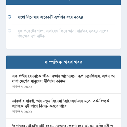
বাংলা সিনেমার আরেকটি ব্যর্থতার বছর ২০২৪
বুক পকেটের গল্প, এভাবেও ফিরে আসা যায়’সহ ২০২৪ সালের
পছন্দের দশ নাটক
সাম্প্রতিক খবরাখবর
এক গভীর বেদনাকে জীবন রক্ষার আন্দোলনে রূপ দিয়েছিলাম, এখন তা
সারা দেশের মানুষের: ইলিয়াস কাঞ্চন
আগস্ট ৭, ২০২৬
ফারুকীর ধারণা, তার নতুন সিনেমা ‘ব্যাচেলর’-এর মতো তর্ক-বিতর্কে
জাতিকে দুই ভাগে বিভক্ত করতে পারে
আগস্ট ৭, ২০২৬
‘কাগজের নৌকা’র ষাট বছর— যেভাবে প্রেরণা হয়ে আছেন অভিনেত্রী ও