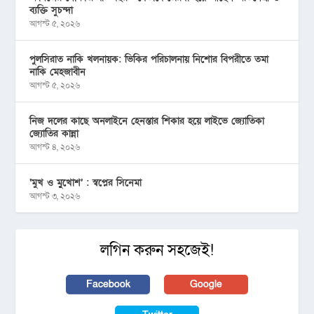
ব্যক্তি সুচন্দা
আগস্ট ৫, ২০২৬
পুলসিরাত নাকি খলনায়ক: ভিকির পরিচালনায় নিশোর বিপরীতে তমা
নাকি মেহজাবীন
আগস্ট ৫, ২০২৬
নিজ দলের কাছে অনলাইনে হেনস্তার শিকার হয়ে লাইভে জ্যোতিকা
জ্যোতির কান্না
আগস্ট ৪, ২০২৬
‘মুখ ও মু্খোশ’ : স্বপ্নের সিনেমা
আগস্ট ৩, ২০২৬
লগিন করুন সহজেই!
Facebook
Google