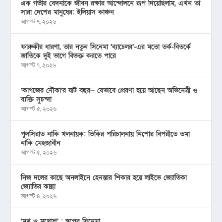
এক গভীর বেদনাকে জীবন রক্ষার আন্দোলনে রূপ দিয়েছিলাম, এখন তা
সারা দেশের মানুষের: ইলিয়াস কাঞ্চন
আগস্ট ৭, ২০২৬
ফারুকীর ধারণা, তার নতুন সিনেমা ‘ব্যাচেলর’-এর মতো তর্ক-বিতর্কে
জাতিকে দুই ভাগে বিভক্ত করতে পারে
আগস্ট ৭, ২০২৬
‘কাগজের নৌকা’র ষাট বছর— যেভাবে প্রেরণা হয়ে আছেন অভিনেত্রী ও
ব্যক্তি সুচন্দা
আগস্ট ৫, ২০২৬
পুলসিরাত নাকি খলনায়ক: ভিকির পরিচালনায় নিশোর বিপরীতে তমা
নাকি মেহজাবীন
আগস্ট ৫, ২০২৬
নিজ দলের কাছে অনলাইনে হেনস্তার শিকার হয়ে লাইভে জ্যোতিকা
জ্যোতির কান্না
আগস্ট ৪, ২০২৬
‘মুখ ও মু্খোশ’ : স্বপ্নের সিনেমা