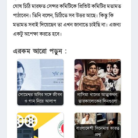
ঘোষ চিঠি মারফত সেন্সর কমিটিকে প্রিভিউ কমিটির মতামত
পাঠাবেন। তিনি বলেন, চিঠিতে সব উত্তর আছে। কিন্তু কি
মতামত সবাই দিয়েছেন তা এখন জানাতে চাইছি না। এজন্য
একটু অপেক্ষা করতে হবে।
এরকম আরো পড়ুন :
সোমেশ্বর অলির সঙ্গে জীবন
নাসিমা খানের আত্মকথন:
ও গান নিয়ে আলাপ
তারকালোকের দিনগুলো
বাংলাদেশী সিনেমায় ভারত
প্রশ্ন