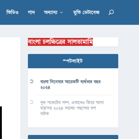
ভিডিও
গান
অন্যান্য
মুভি ডেটাবেজ
বাংলা চলচ্চিত্রের সালতামামি
স্পটলাইট
বাংলা সিনেমার আরেকটি ব্যর্থতার বছর
২০২৪
বুক পকেটের গল্প, এভাবেও ফিরে আসা
যায়’সহ ২০২৪ সালের পছন্দের দশ
নাটক