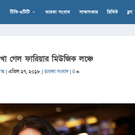
টিভি-ওটিটি
তারকা সংবাদ
সাক্ষাৎকার
রিভিউ
ব্লগ
 দেখা গেল ফারিয়ার মিউজিক লঞ্চে
স্ক
|
এপ্রিল ২৭, ২০১৮
|
তারকা সংবাদ
|
0