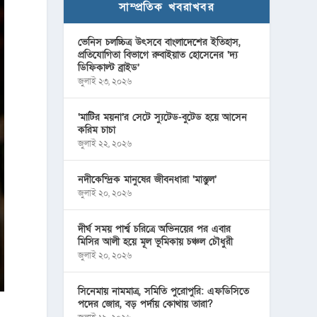
সাম্প্রতিক খবরাখবর
ভেনিস চলচ্চিত্র উৎসবে বাংলাদেশের ইতিহাস,
প্রতিযোগিতা বিভাগে রুবাইয়াত হোসেনের ‘দ্য
ডিফিকাল্ট ব্রাইড’
জুলাই ২৩, ২০২৬
‘মাটির ময়না’র সেটে স্যুটেড-বুটেড হয়ে আসেন
করিম চাচা
জুলাই ২২, ২০২৬
নদীকেন্দ্রিক মানুষের জীবনধারা ‘মাস্তুল’
জুলাই ২০, ২০২৬
দীর্ঘ সময় পার্শ্ব চরিত্রে অভিনয়ের পর এবার
মিসির আলী হয়ে মূল ভূমিকায় চঞ্চল চৌধুরী
জুলাই ২০, ২০২৬
সিনেমায় নামমাত্র, সমিতি পুরোপুরি: এফডিসিতে
পদের জোর, বড় পর্দায় কোথায় তারা?