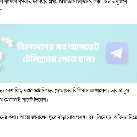
েল নায়িকা নুসরাত ফারিয়ার প্রথম মিউজিক ভিডিও’র লঞ্চ। ওই অনুষ্ঠানে
ন।
বেশ কিছু ফটোশুটে নিজের গ্ল্যামারের ঝিলিকও দেখালেন। তার চাক্ষুষ
হয়ে মেজাজই পাল্টে দিলেন।
বনের কথা। আরো জানালেন ঘুরে দাঁড়ানোর প্রসঙ্গ। হ্যাঁ, সিনেমায় অভিনয় নিয়