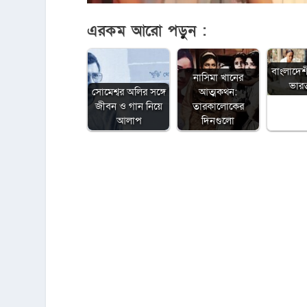
এরকম আরো পড়ুন :
বাংলাদেশ
নাসিমা খানের
ভারত 
সোমেশ্বর অলির সঙ্গে
আত্মকথন:
জীবন ও গান নিয়ে
তারকালোকের
আলাপ
দিনগুলো