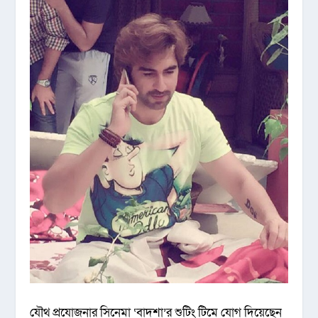
যৌথ প্রযোজনার সিনেমা ‘বাদশা’র শুটিং টিমে যোগ দিয়েছেন