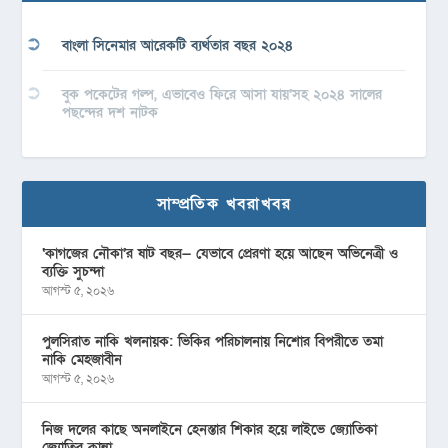
বাংলা সিনেমার আরেকটি ব্যর্থতার বছর ২০২৪
বুক পকেটের গল্প, এভাবেও ফিরে আসা যায়’সহ ২০২৪ সালের
পছন্দের দশ নাটক
সাম্প্রতিক খবরাখবর
‘কাগজের নৌকা’র ষাট বছর— যেভাবে প্রেরণা হয়ে আছেন অভিনেত্রী ও
ব্যক্তি সুচন্দা
আগস্ট ৫, ২০২৬
পুলসিরাত নাকি খলনায়ক: ভিকির পরিচালনায় নিশোর বিপরীতে তমা
নাকি মেহজাবীন
আগস্ট ৫, ২০২৬
নিজ দলের কাছে অনলাইনে হেনস্তার শিকার হয়ে লাইভে জ্যোতিকা
জ্যোতির কান্না