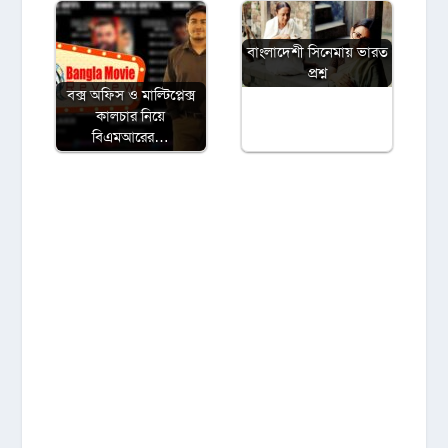
বাংলাদেশী সিনেমায় ভারত
প্রশ্ন
বক্স অফিস ও মাল্টিপ্লেক্স
কালচার নিয়ে
বিএমআরের…