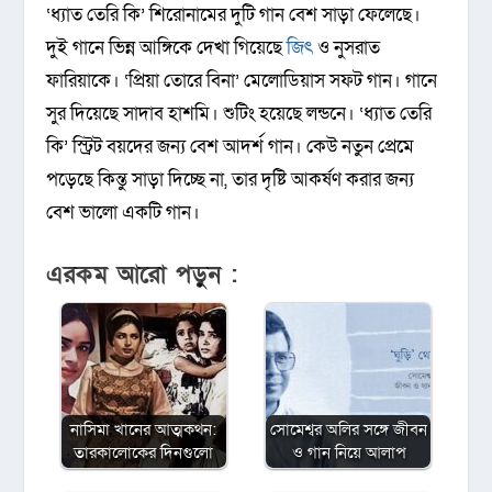
‘ধ্যাত তেরি কি’ শিরোনামের দুটি গান বেশ সাড়া ফেলেছে।
দুই গানে ভিন্ন আঙ্গিকে দেখা গিয়েছে
জিৎ
ও নুসরাত
ফারিয়াকে। ‘প্রিয়া তোরে বিনা’ মেলোডিয়াস সফট গান। গানে
সুর দিয়েছে সাদাব হাশমি। শুটিং হয়েছে লন্ডনে। ‘ধ্যাত তেরি
কি’ স্ট্রিট বয়দের জন্য বেশ আদর্শ গান। কেউ নতুন প্রেমে
পড়েছে কিন্তু সাড়া দিচ্ছে না, তার দৃষ্টি আকর্ষণ করার জন্য
বেশ ভালো একটি গান।
এরকম আরো পড়ুন :
নাসিমা খানের আত্মকথন:
সোমেশ্বর অলির সঙ্গে জীবন
তারকালোকের দিনগুলো
ও গান নিয়ে আলাপ