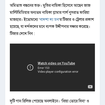
অমিতাভ বচ্চনের ভক্ত। মুভির নায়িকা হিসেবে আছেন জাজ
মাল্টিমিডিয়ার অন্যতম নায়িকা গ্লামার গার্ল নুসরাত ফারিয়া
মাজহার। ইতোমধ্যে ‘
বাদশা দ্য ডন
‘র টিজার ও ট্রেলার প্রকাশ
হয়েছে, যা দর্শকদের মনে ব্যপক উদ্দীপনার সঞ্চার করেছে।
টিজার দেখে নিন :
দুটি গান রিলিজ পেয়েছে অনলাইনে। ‘প্রিয়া তোরে বিনা’ ও