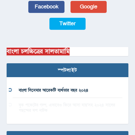
Facebook
Google
Twitter
বাংলা চলচ্চিত্রের সালতামামি
স্পটলাইট
বাংলা সিনেমার আরেকটি ব্যর্থতার বছর ২০২৪
বুক পকেটের গল্প, এভাবেও ফিরে আসা যায়’সহ ২০২৪ সালের
পছন্দের দশ নাটক