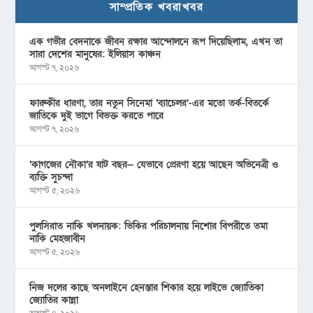
সাম্প্রতিক খবরাখবর
এক গভীর বেদনাকে জীবন রক্ষার আন্দোলনে রূপ দিয়েছিলাম, এখন তা
সারা দেশের মানুষের: ইলিয়াস কাঞ্চন
আগস্ট ৭, ২০২৬
ফারুকীর ধারণা, তার নতুন সিনেমা ‘ব্যাচেলর’-এর মতো তর্ক-বিতর্কে
জাতিকে দুই ভাগে বিভক্ত করতে পারে
আগস্ট ৭, ২০২৬
‘কাগজের নৌকা’র ষাট বছর— যেভাবে প্রেরণা হয়ে আছেন অভিনেত্রী ও
ব্যক্তি সুচন্দা
আগস্ট ৫, ২০২৬
পুলসিরাত নাকি খলনায়ক: ভিকির পরিচালনায় নিশোর বিপরীতে তমা
নাকি মেহজাবীন
আগস্ট ৫, ২০২৬
নিজ দলের কাছে অনলাইনে হেনস্তার শিকার হয়ে লাইভে জ্যোতিকা
জ্যোতির কান্না